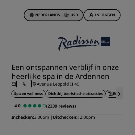
NEDERLANDS
|
USD
INLOGGEN
biedingen
sson Rewards
 boekingen
Hotelaanbiedingen
Ontdek onze deals
Een ontspannen verblijf in onze
Het is direct raak
heerlijke spa in de Ardennen
Deals of the Day
Avenue Leopold II 40
Vooruitboeken
Spa en wellness
Dichtbij toeristische attracties
Eten en drin
s
Bekijk onze arrangementen
4.0
(2339 reviews)
Reisideeën
Inchecken
3:00pm
Uitchecken
12:00pm
Gezinsvriendelijke hotels
Rad Pets