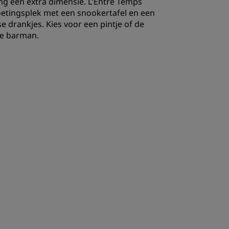
g een extra dimensie. L'Entre Temps
oetingsplek met een snookertafel en een
 drankjes. Kies voor een pintje of de
de barman.