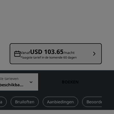
Bruiloftslocaties
Duurzame verblijven
Sportteams verblijven
Zakenreiziger
Hotels in het stadscentrum
Bezoek onze blog
USD 103.65
Vanaf
/nacht
*laagste tarief in de komende 60 dagen
Radisson Rewards
Ontdek Radisson Rewards
Voordelen
le tarieven
BOEKEN
 beschikbare
Hoe u punten kunt gebruiken
f
Hoe u punten kunt verdienen
Bookers and Planners
a
Bruiloften
Aanbiedingen
Beoordelinge