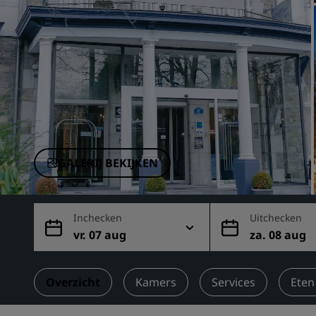
Gelieerde merken in China
GALERIJ BEKIJKEN
Inchecken
Uitchecken
vr. 07 aug
za. 08 aug
Overzicht
Kamers
Services
Eten