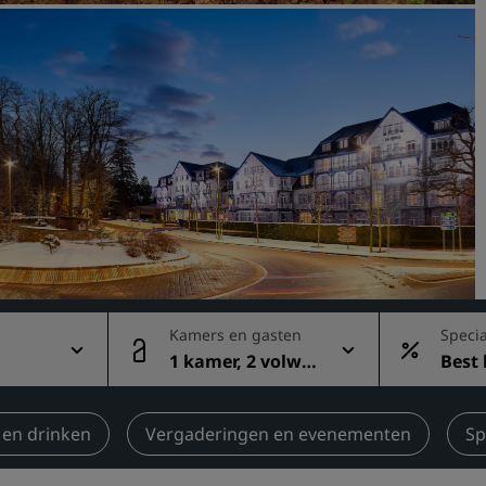
Boek een vergaderruimte
Een offerte aanvragen
Evenementbestemmingen
Branche-oplossingen
Vluchten zoeken
Vluchten zoeken
Dineren
Zoek een restaurant
Kamers en gasten
Specia
1 kamer, 2 volwa
Best
ssenen
tarie
Digitale services
Radisson Hotels-app
 en drinken
Vergaderingen en evenementen
Sp