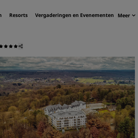
n
Resorts
Vergaderingen en Evenementen
Meer
Aan
Radi
Mijn
Uw hortel zoeken
Bestemmingen
Resorts
Serviceappartementen
Luchthavenhotels
Nieuwe toekomstige hotel
Vergaderingen en
evenementen
Ontdek Radisson Meetings