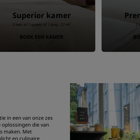
Superior kamer
Pre
2 twin of 1 queen of 1 king · 27 m²
2 
BOEK EEN KAMER
BO
ie in een van onze zes
oplossingen die van
s maken. Met
cht en culinaire