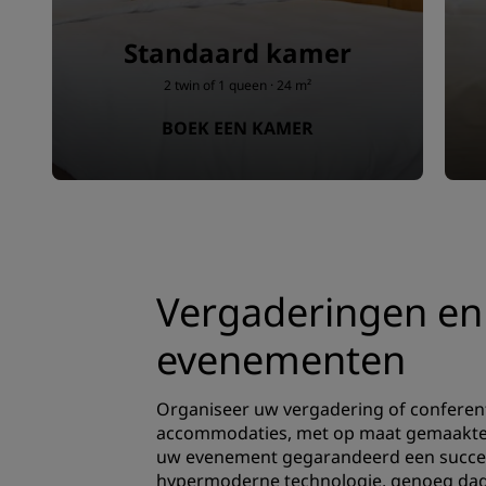
Standaard kamer
2 twin of 1 queen · 24 m²
BOEK EEN KAMER
Vergaderingen en
evenementen
Organiseer uw vergadering of conferent
accommodaties, met op maat gemaakte 
uw evenement gegarandeerd een succe
hypermoderne technologie, genoeg dagli