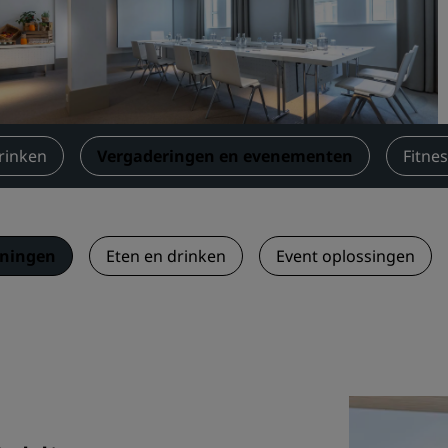
Boek een vergaderruimte
Een offerte aanvragen
Evenementbestemmingen
Branche-oplossingen
rinken
Vergaderingen en evenementen
Fitne
Vluchten zoeken
Vluchten zoeken
eningen
Eten en drinken
Event oplossingen
Dineren
Zoek een restaurant
Digitale services
Radisson Hotels-app