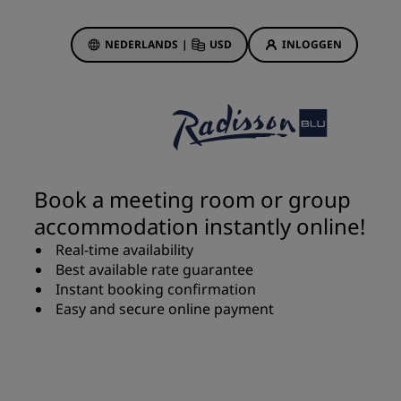
NEDERLANDS
|
USD
INLOGGEN
biedingen
sson Rewards
 boekingen
Hotelaanbiedingen
Ontdek onze deals
Book a meeting room or group
Het is direct raak
accommodation instantly online!
Deals of the Day
Real-time availability
Vooruitboeken
Best available rate guarantee
s
Bekijk onze arrangementen
Instant booking confirmation
Easy and secure online payment
Reisideeën
Gezinsvriendelijke hotels
Rad Pets