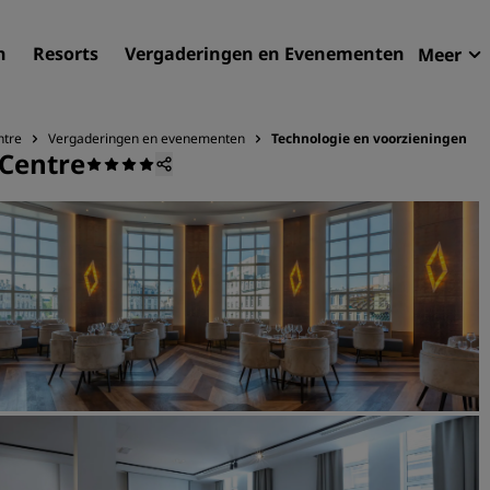
n
Resorts
Vergaderingen en Evenementen
Meer
Aan
Radi
ntre
Vergaderingen en evenementen
Technologie en voorzieningen
 Centre
Mijn
Zoek uw hotel
Bestemmingen
Resorts
Serviceappartementen
Luchthavenhotels
Nieuwe toekomstige hotel
Vergaderingen en
evenementen
Ontdek Radisson Meetings