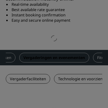
Real-time availability
Best available rate guarantee
Instant booking confirmation
Easy and secure online payment
rinken
Vergaderingen en evenementen
Fitne
Vergaderfaciliteiten
Technologie en voorzienin