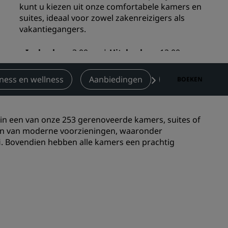
kunt u kiezen uit onze comfortabele kamers en
Bruiloftslocaties
suites, ideaal voor zowel zakenreizigers als
vakantiegangers.
Duurzame verblijven
Sportteams verblijven
Inchecken
3:00pm
Uitchecken
12:00pm
Zakenreiziger
Hotels in het stadscentrum
tness en wellness
Aanbiedingen
Beoordelingen
BOEKEN
Bezoek onze blog
Radisson Rewards
n een van onze 253 gerenoveerde kamers, suites of
zien van moderne voorzieningen, waaronder
Ontdek Radisson Rewards
ifi. Bovendien hebben alle kamers een prachtig
Voordelen
Hoe u punten kunt gebruiken
Hoe u punten kunt verdienen
Bookers and Planners