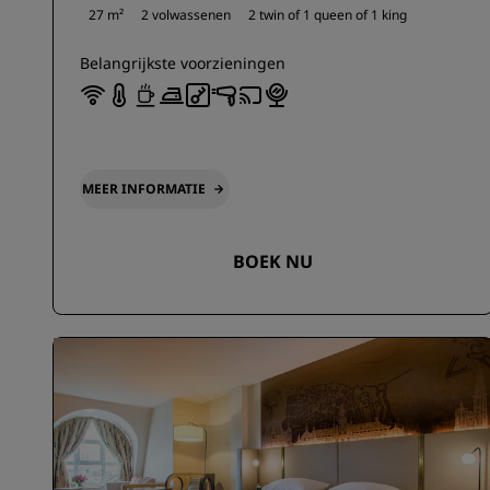
27 m²
2 volwassenen
2 twin of
1 queen of
1 king
Belangrijkste voorzieningen
MEER INFORMATIE
BOEK NU