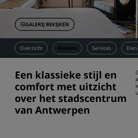
Gelieerde merken in China
GALERIJ BEKIJKEN
Overzicht
Kamers
Services
Eten
Een klassieke stijl en
comfort met uitzicht
i
u
over het stadscentrum
van Antwerpen