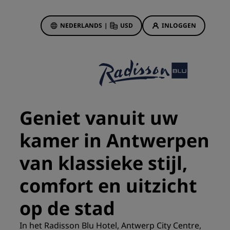
NEDERLANDS
|
USD
INLOGGEN
biedingen
sson Rewards
 boekingen
Hotelaanbiedingen
Ontdek onze deals
‌Geniet vanuit uw
Het is direct raak
kamer in Antwerpen
Deals of the Day
Vooruitboeken
van klassieke stijl,
s
Bekijk onze arrangementen
comfort en uitzicht
Reisideeën
op de stad
Gezinsvriendelijke hotels
‌In het Radisson Blu Hotel, Antwerp City Centre,
Rad Pets