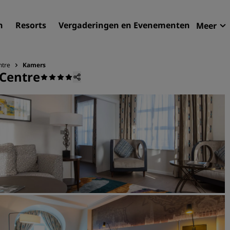
n
Resorts
Vergaderingen en Evenementen
Meer
Aan
Radi
ntre
Kamers
 Centre
Mijn
Uw hortel zoeken
Bestemmingen
Resorts
Serviceappartementen
Luchthavenhotels
Nieuwe toekomstige hotel
Vergaderingen en
evenementen
Ontdek Radisson Meetings