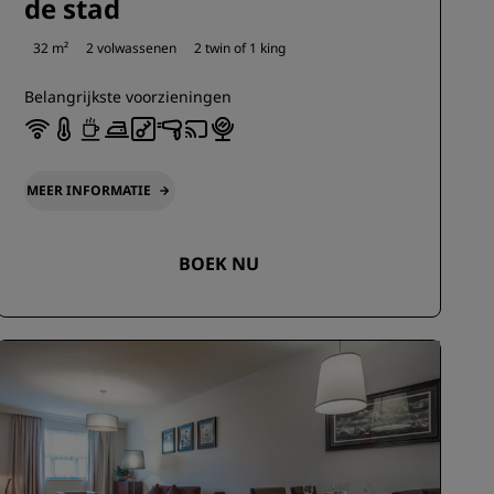
de stad
32 m²
2 volwassenen
2 twin of
1 king
Belangrijkste voorzieningen
MEER INFORMATIE
BOEK NU