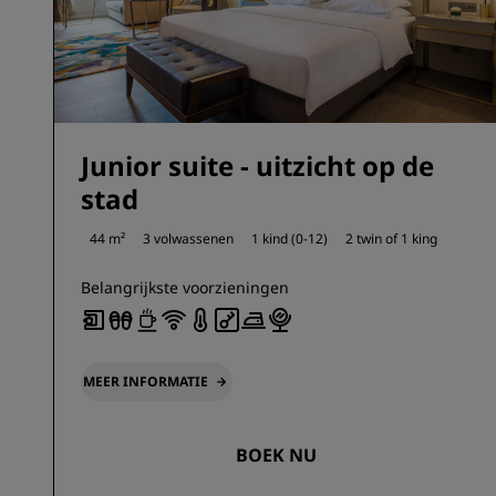
Junior suite - uitzicht op de
stad
44 m²
3 volwassenen
1 kind (0-12)
2 twin of
1 king
Belangrijkste voorzieningen
MEER INFORMATIE
BOEK NU