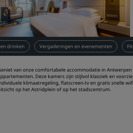
Boek een vergaderruimte
Een offerte aanvragen
Evenementbestemmingen
Branche-oplossingen
 en drinken
Vergaderingen en evenementen
Fi
Vluchten zoeken
Vluchten zoeken
Geniet van onze comfortabele accommodatie in Antwerpen i
appartementen. Deze kamers zijn stijlvol klassiek en voor
Dineren
ndividuele klimaatregeling, flatscreen-tv en gratis snelle w
itzicht op het Astridplein of op het stadscentrum.
Zoek een restaurant
Digitale services
Radisson Hotels-app