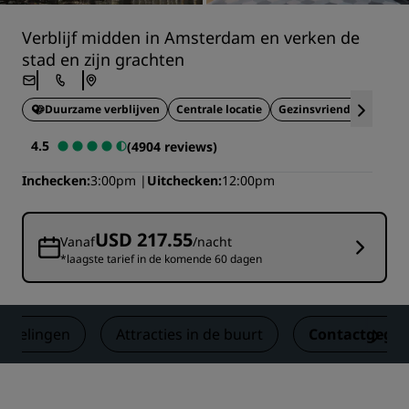
Verblijf midden in Amsterdam en verken de
stad en zijn grachten
Duurzame verblijven
Centrale locatie
Gezinsvriendelijk
Ide
4.5
(4904 reviews)
Inchecken
3:00pm
Uitchecken
12:00pm
USD 217.55
Vanaf
/nacht
*laagste tarief in de komende 60 dagen
rdelingen
Attracties in de buurt
Contactgege