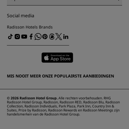
Vacatures PPHE
Juridische kennisgeving
Gezondheid en veiligheid
Vacatures EHL
Algemene voorwaarden voor Radisson Rewards
Waarschuwingen voor consumenten
The Club by RHG
Social media
Gebruikersovereenkomst site
Contactgegevens
Hotelontwikkeling
Digitale toegankelijkheid
Veelgestelde vragen
Radisson Hotels Brands
Duurzaam ondernemen
Verklaring inzake moderne slavernij
Sitemap
Inkoop
MIS NOOIT MEER ONZE POPULAIRSTE AANBIEDINGEN
© 2026 Radisson Hotel Group.
Alle rechten voorbehouden. RHG
Radisson Hotel Group, Radisson, Radisson RED, Radisson Blu, Radisson
Collection, Radisson Individuals, Park Plaza, Park Inn, Country Inn &
Suites, Prize by Radisson, Radisson Rewards en Radisson Meetings zijn
handelsmerken van de Radisson Hotel Group.