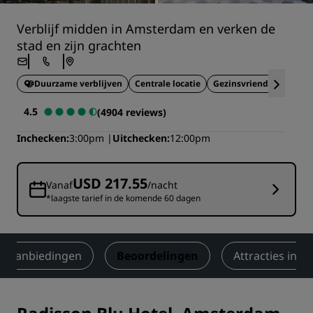
Verblijf midden in Amsterdam en verken de
stad en zijn grachten
Duurzame verblijven
Centrale locatie
Gezinsvriendelijk
Ide
4.5
(4904 reviews)
Inchecken
3:00pm
Uitchecken
12:00pm
USD 217.55
Vanaf
/nacht
*laagste tarief in de komende 60 dagen
Aanbiedingen
Beoordelingen
Attracties in d