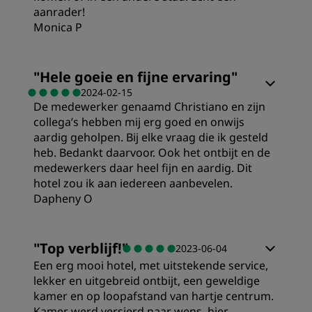
aanrader!
Monica P
Kamers
"
Hele goeie en fijne ervaring
"
2024-02-15
De medewerker genaamd Christiano en zijn
Prijs/kwaliteit
collega’s hebben mij erg goed en onwijs
aardig geholpen. Bij elke vraag die ik gesteld
Slaapkwaliteit
heb. Bedankt daarvoor. Ook het ontbijt en de
medewerkers daar heel fijn en aardig. Dit
hotel zou ik aan iedereen aanbevelen.
Locatie
Dapheny O
Prijs/kwaliteit
Hygiëne
"
Top verblijf!
"
2023-06-04
Een erg mooi hotel, met uitstekende service,
Locatie
lekker en uitgebreid ontbijt, een geweldige
Service
kamer en op loopafstand van hartje centrum.
Kamer werd versierd naar wens, hier