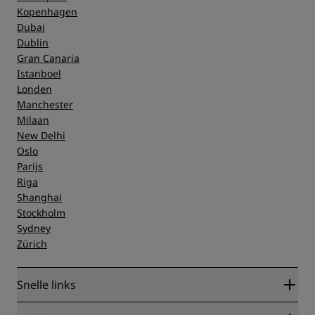
Kopenhagen
Dubai
Dublin
Gran Canaria
Istanboel
Londen
Manchester
Milaan
New Delhi
Oslo
Parijs
Riga
Shanghai
Stockholm
Sydney
Zürich
Snelle links