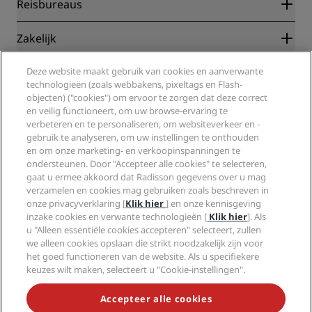
Radisson Rewards
Reisbureaus
Garantie beste online tarief
Blog
Partners
Zakelijk
Bestemmingen
Reisagenten
Nieuwe en verwachte hotels
Radisson Hotel Group
Deze website maakt gebruik van cookies en aanverwante
Juridisch
Radisson Hotels-app
technologieën (zoals webbakens, pixeltags en Flash-
Media
Sports Approved-hotels
objecten) ("cookies") om ervoor te zorgen dat deze correct
Vacatures RHG
Privacycentrum
Help
Gezinsvriendelijk hotels
en veilig functioneert, om uw browse-ervaring te
Vacatures PPHE
Juridische kennisgeving
Gezondheid en veiligheid
verbeteren en te personaliseren, om websiteverkeer en -
Vacatures EHL
Algemene voorwaarden voor Radisson Rewards
gebruik te analyseren, om uw instellingen te onthouden
Waarschuwingen voor consumenten
The Club by RHG
Social media
Gebruikersovereenkomst site
en om onze marketing- en verkoopinspanningen te
Contactgegevens
Hotelontwikkeling
ondersteunen. Door "Accepteer alle cookies" te selecteren,
Digitale toegankelijkheid
Veelgestelde vragen
Radisson Hotels Brands
Duurzaam ondernemen
gaat u ermee akkoord dat Radisson gegevens over u mag
Verklaring inzake moderne slavernij
Sitemap
verzamelen en cookies mag gebruiken zoals beschreven in
Inkoop
onze privacyverklaring [
Klik hier
] en onze kennisgeving
inzake cookies en verwante technologieën [
Klik hier
]. Als
u "Alleen essentiële cookies accepteren" selecteert, zullen
we alleen cookies opslaan die strikt noodzakelijk zijn voor
het goed functioneren van de website. Als u specifiekere
keuzes wilt maken, selecteert u "Cookie-instellingen".
MIS NOOIT MEER ONZE POPULAIRSTE AANBIEDINGEN
Accepteer alle cookies