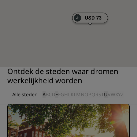
USD 73
Ontdek de steden waar dromen
werkelijkheid worden
Alle steden
A
B
C
D
E
F
G
H
I
J
K
L
M
N
O
P
Q
R
S
T
U
V
W
X
Y
Z