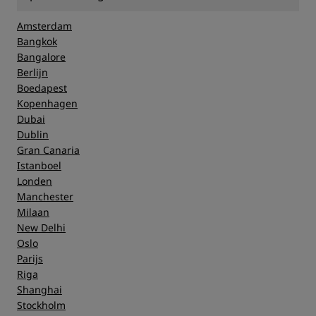
Amsterdam
Bangkok
Bangalore
Berlijn
Boedapest
Kopenhagen
Dubai
Dublin
Gran Canaria
Istanboel
Londen
Manchester
Milaan
New Delhi
Oslo
Parijs
Riga
Shanghai
Stockholm