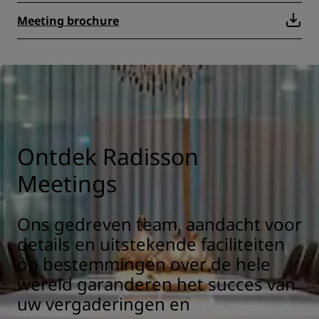
Meeting brochure
Ontdek Radisson
Meetings
Ons gedreven team, aandacht voor
details en uitstekende faciliteiten
op bestemmingen over de hele
wereld garanderen het succes van
uw vergaderingen en