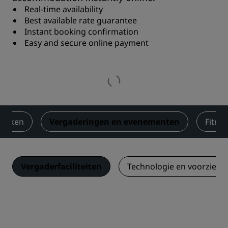
Real-time availability
Best available rate guarantee
Instant booking confirmation
Easy and secure online payment
rinken
Vergaderingen en evenementen
Fitne
Vergaderfaciliteiten
Technologie en voorzieni