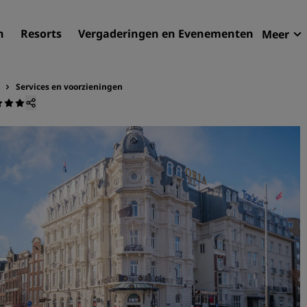
n
Resorts
Vergaderingen en Evenementen
Meer
Aan
Radi
Services en voorzieningen
Mijn
Uw hortel zoeken
Bestemmingen
Resorts
Serviceappartementen
Luchthavenhotels
Nieuwe toekomstige hotel
Vergaderingen en
evenementen
Ontdek Radisson Meetings