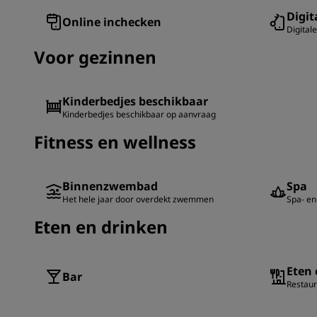
Digit
Online inchecken
Digitale
Voor gezinnen
Kinderbedjes beschikbaar
Kinderbedjes beschikbaar op aanvraag
Fitness en wellness
Binnenzwembad
Spa
Het hele jaar door overdekt zwemmen
Spa- en 
Eten en drinken
Eten 
Bar
Restaur