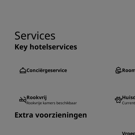
Services
Key hotelservices
Conciërgeservice
Room
Rookvrij
Huisd
Rookvrije kamers beschikbaar
Current
Extra voorzieningen
Vroe