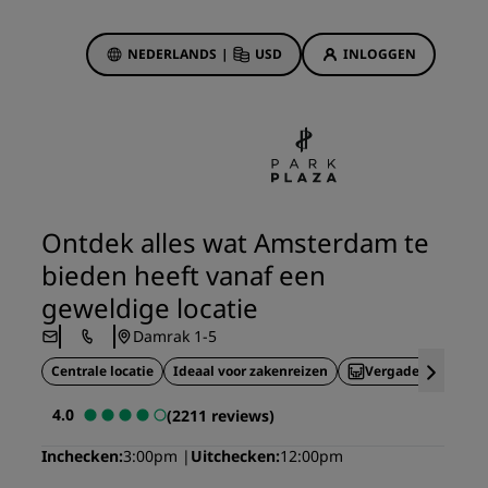
NEDERLANDS
|
USD
INLOGGEN
biedingen
sson Rewards
 boekingen
Hotelaanbiedingen
Ontdek onze deals
Ontdek alles wat Amsterdam te
Het is direct raak
bieden heeft vanaf een
Deals of the Day
geweldige locatie
Vooruitboeken
Damrak 1-5
s
Bekijk onze arrangementen
Centrale locatie
Ideaal voor zakenreizen
Vergaderruimtes
Reisideeën
4.0
(2211 reviews)
Gezinsvriendelijke hotels
Inchecken
3:00pm
Uitchecken
12:00pm
Rad Pets