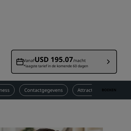
Bruiloftslocaties
Duurzame verblijven
Sportteams verblijven
Zakenreiziger
Hotels in het stadscentrum
Bezoek onze blog
USD 195.07
Vanaf
/nacht
*laagste tarief in de komende 60 dagen
Radisson Rewards
Ontdek Radisson Rewards
Voordelen
lness
Contactgegevens
Attracties in de buurt
BOEKEN
Hoe u punten kunt gebruiken
Hoe u punten kunt verdienen
Bookers and Planners