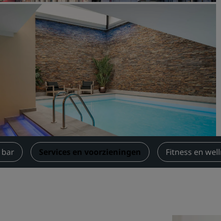
Boek een vergaderruimte
Een offerte aanvragen
Evenementbestemmingen
Branche-oplossingen
Vluchten zoeken
Vluchten zoeken
Dineren
Zoek een restaurant
 bar
Services en voorzieningen
Fitness en wel
Digitale services
Radisson Hotels-app