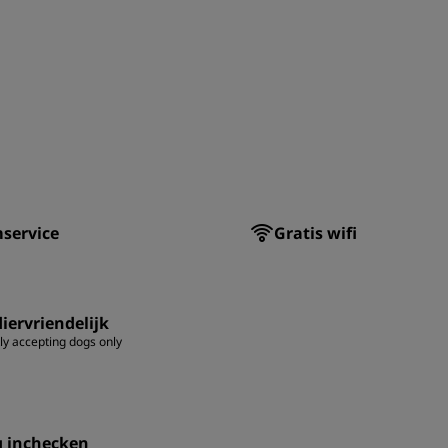
service
Gratis wifi
iervriendelijk
ly accepting dogs only
g inchecken