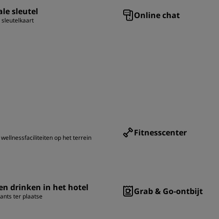
ale sleutel
Online chat
 sleutelkaart
Fitnesscenter
wellnessfaciliteiten op het terrein
en drinken in het hotel
Grab & Go-ontbijt
ants ter plaatse