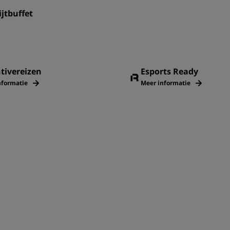
jtbuffet
tivereizen
Esports Ready
nformatie
Meer informatie