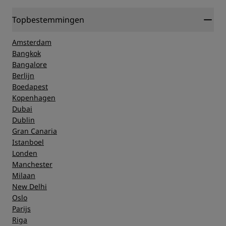
Topbestemmingen
Amsterdam
Bangkok
Bangalore
Berlijn
Boedapest
Kopenhagen
Dubai
Dublin
Gran Canaria
Istanboel
Londen
Manchester
Milaan
New Delhi
Oslo
Parijs
Riga