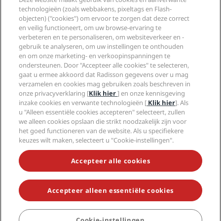
Juridisch
Radisson Hotels-app
technologieën (zoals webbakens, pixeltags en Flash-
Media
Sports Approved-hotels
objecten) ("cookies") om ervoor te zorgen dat deze correct
Vacatures RHG
Privacycentrum
Help
Gezinsvriendelijk hotels
en veilig functioneert, om uw browse-ervaring te
Vacatures PPHE
Juridische kennisgeving
Gezondheid en veiligheid
verbeteren en te personaliseren, om websiteverkeer en -
Vacatures EHL
Algemene voorwaarden voor Radisson Rewards
gebruik te analyseren, om uw instellingen te onthouden
Waarschuwingen voor consumenten
The Club by RHG
Social media
Gebruikersovereenkomst site
en om onze marketing- en verkoopinspanningen te
Contactgegevens
Hotelontwikkeling
ondersteunen. Door "Accepteer alle cookies" te selecteren,
Digitale toegankelijkheid
Veelgestelde vragen
Radisson Hotels Brands
Duurzaam ondernemen
gaat u ermee akkoord dat Radisson gegevens over u mag
Verklaring inzake moderne slavernij
Sitemap
verzamelen en cookies mag gebruiken zoals beschreven in
Inkoop
onze privacyverklaring [
Klik hier
] en onze kennisgeving
inzake cookies en verwante technologieën [
Klik hier
]. Als
u "Alleen essentiële cookies accepteren" selecteert, zullen
we alleen cookies opslaan die strikt noodzakelijk zijn voor
het goed functioneren van de website. Als u specifiekere
keuzes wilt maken, selecteert u "Cookie-instellingen".
MIS NOOIT MEER ONZE POPULAIRSTE AANBIEDINGEN
Accepteer alle cookies
Accepteer alleen essentiële cookies
© 2026 Radisson Hotel Group.
Alle rechten voorbehouden. RHG
Radisson Hotel Group, Radisson, Radisson RED, Radisson Blu, Radisson
Collection, Radisson Individuals, Park Plaza, Park Inn, Country Inn &
Suites, Prize by Radisson, Radisson Rewards en Radisson Meetings zijn
Cookie-instellingen