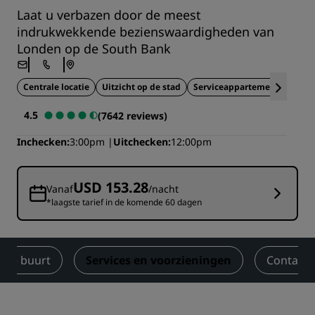
Laat u verbazen door de meest
indrukwekkende bezienswaardigheden van
Londen op de South Bank
Centrale locatie
Uitzicht op de stad
Serviceappartementen
4.5
(7642 reviews)
Inchecken
3:00pm
Uitchecken
12:00pm
USD 153.28
Vanaf
/nacht
*laagste tarief in de komende 60 dagen
n de buurt
Services en voorzieningen
Contact