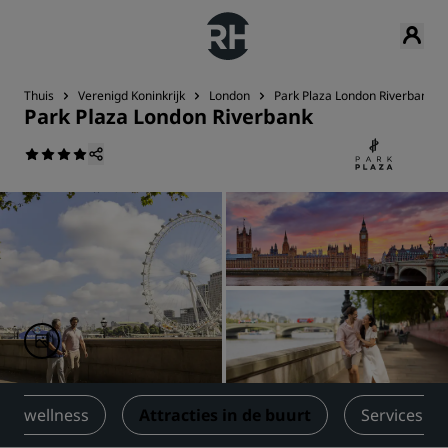
Thuis
Verenigd Koninkrijk
London
Park Plaza London Riverbank
Park Plaza London Riverbank
 en wellness
Attracties in de buurt
Services e