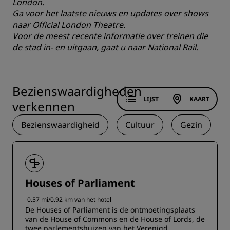
London
.
Ga voor het laatste nieuws en updates over shows
naar
Official London Theatre
.
Voor de meest recente informatie over treinen die
de stad in- en uitgaan, gaat u naar
National Rail
.
Bezienswaardigheden
LIJST
KAART
verkennen
Bezienswaardigheid
Cultuur
Gezin
Houses of Parliament
0.57 mi/0.92 km van het hotel
De Houses of Parliament is de ontmoetingsplaats
van de House of Commons en de House of Lords, de
twee parlementshuizen van het Verenigd