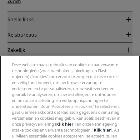
Zürich
Snelle links
Radisson Rewards
Reisbureaus
Garantie beste online tarief
Blog
Partners
Zakelijk
Bestemmingen
Reisagenten
Nieuwe en verwachte hotels
Radisson Hotel Group
Juridisch
Deze website maakt gebruik van cookies en aanverwante
Radisson Hotels-app
Media
technologieën (zoals webbakens, pixeltags en Flash-
Sports Approved-hotels
objecten) ("cookies") om ervoor te zorgen dat deze correct
Vacatures RHG
Privacycentrum
Help
Gezinsvriendelijk hotels
en veilig functioneert, om uw browse-ervaring te
Vacatures PPHE
Juridische kennisgeving
Gezondheid en veiligheid
verbeteren en te personaliseren, om websiteverkeer en -
Vacatures EHL
Algemene voorwaarden voor Radisson Rewards
Waarschuwingen voor consumenten
gebruik te analyseren, om uw instellingen te onthouden
The Club by RHG
Social media
Gebruikersovereenkomst site
en om onze marketing- en verkoopinspanningen te
Contactgegevens
Hotelontwikkeling
ondersteunen. Door "Accepteer alle cookies" te selecteren,
Digitale toegankelijkheid
Veelgestelde vragen
Radisson Hotels Brands
Duurzaam ondernemen
gaat u ermee akkoord dat Radisson gegevens over u mag
Verklaring inzake moderne slavernij
Sitemap
verzamelen en cookies mag gebruiken zoals beschreven in
Inkoop
onze privacyverklaring [
Klik hier
] en onze kennisgeving
inzake cookies en verwante technologieën [
Klik hier
]. Als
u "Alleen essentiële cookies accepteren" selecteert, zullen