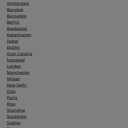
Amsterdam
Bangkok
Bangalore
Berlijn
Boedapest
Kopenhagen
Dubai
Dublin
Gran Canaria
Istanboel
Londen
Manchester
Milaan
New Delhi
Oslo
Parijs
Riga
Shanghai
Stockholm
Sydney