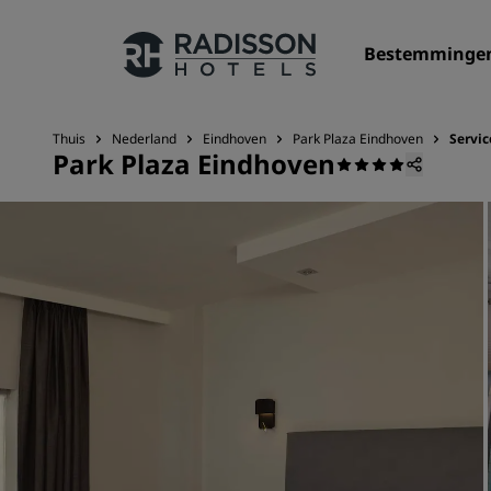
Bestemminge
Thuis
Nederland
Eindhoven
Park Plaza Eindhoven
Servic
Park Plaza Eindhoven
Onze merken
Radisson Hotels Brands