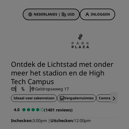
NEDERLANDS
|
USD
INLOGGEN
biedingen
sson Rewards
 boekingen
Hotelaanbiedingen
Ontdek onze deals
Ontdek de Lichtstad met onder
Het is direct raak
meer het stadion en de High
Deals of the Day
Tech Campus
Vooruitboeken
Geldropseweg 17
s
Bekijk onze arrangementen
Ideaal voor zakenreizen
Vergaderruimtes
Centrale locatie
Reisideeën
4.0
(1401 reviews)
Gezinsvriendelijke hotels
Inchecken
3:00pm
Uitchecken
12:00pm
Rad Pets