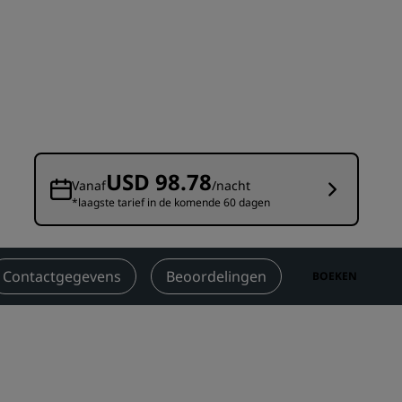
Bruiloftslocaties
Duurzame verblijven
Sportteams verblijven
Zakenreiziger
Hotels in het stadscentrum
Bezoek onze blog
USD 98.78
Vanaf
/nacht
*laagste tarief in de komende 60 dagen
Radisson Rewards
Ontdek Radisson Rewards
Voordelen
Contactgegevens
Beoordelingen
BOEKEN
Hoe u punten kunt gebruiken
Hoe u punten kunt verdienen
Bookers and Planners