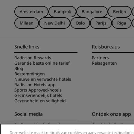
Amsterdam
Bangkok
Bangalore
Berlijn
Milaan
New Delhi
Oslo
Parijs
Riga
Snelle links
Reisbureaus
Radisson Rewards
Partners
Garantie beste online tarief
Reisagenten
Blog
Bestemmingen
Nieuwe en verwachte hotels
Radisson Hotels-app
Sports Approved-hotels
Gezinsvriendelijk hotels
Gezondheid en veiligheid
Social media
Ontdek onze app
Radisson Hotels Brands
Ontdek de Radisson 
Deze website maakt gebruik van cookies en aanverwante technologieë