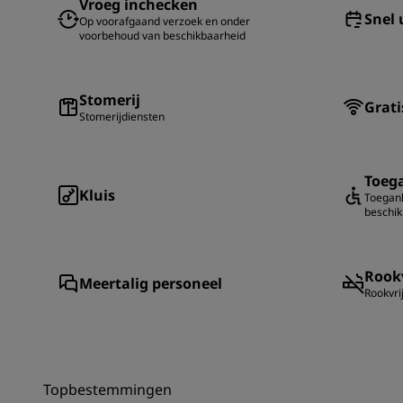
Vroeg inchecken
Snel 
Op voorafgaand verzoek en onder
voorbehoud van beschikbaarheid
Stomerij
Grati
Stomerijdiensten
Toega
Kluis
Toegank
beschi
Rookv
Meertalig personeel
Rookvri
Topbestemmingen