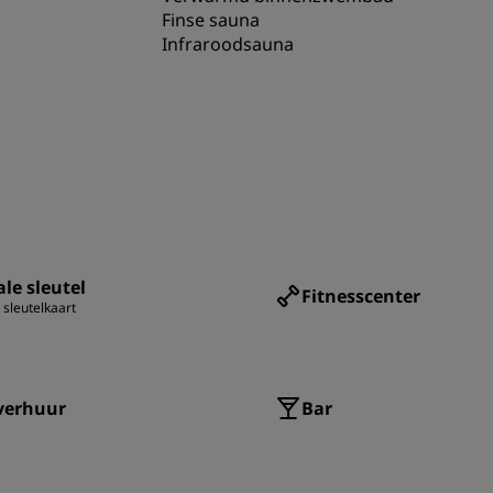
Finse sauna
Infraroodsauna
ale sleutel
Fitnesscenter
 sleutelkaart
verhuur
Bar