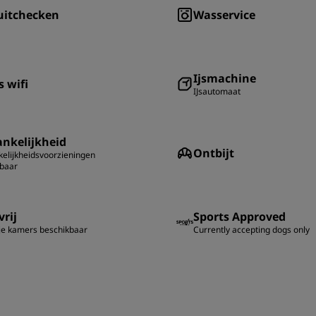
uitchecken
Wasservice
Ijsmachine
s wifi
IJsautomaat
nkelijkheid
Ontbijt
elijkheidsvoorzieningen
kbaar
rij
Sports Approved
je kamers beschikbaar
Currently accepting dogs only