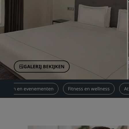
Gelieerde merken in China
GALERIJ BEKIJKEN
eringen en evenementen
Fitness en wellness
At