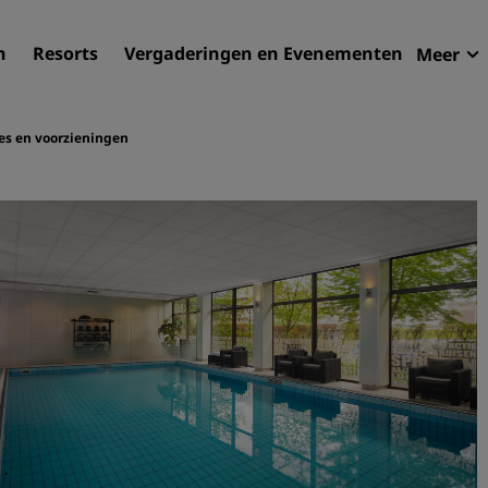
n
Resorts
Vergaderingen en Evenementen
Meer
Aan
Radi
es en voorzieningen
Mijn
Uw hortel zoeken
Bestemmingen
Resorts
Serviceappartementen
Luchthavenhotels
Nieuwe toekomstige hotel
Vergaderingen en
evenementen
Ontdek Radisson Meetings