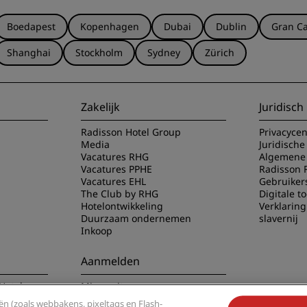
Boedapest
Kopenhagen
Dubai
Dublin
Gran Ca
Shanghai
Stockholm
Sydney
Zürich
Zakelijk
Juridisch
Radisson Hotel Group
Privacyce
Media
Juridische
Vacatures RHG
Algemene 
Vacatures PPHE
Radisson 
Vacatures EHL
Gebruiker
The Club by RHG
Digitale t
Hotelontwikkeling
Verklarin
Duurzaam ondernemen
slavernij
Inkoop
Aanmelden
Hotels app
Mis nooit meer onze
populairste aanbiedingen
n (zoals webbakens, pixeltags en Flash-