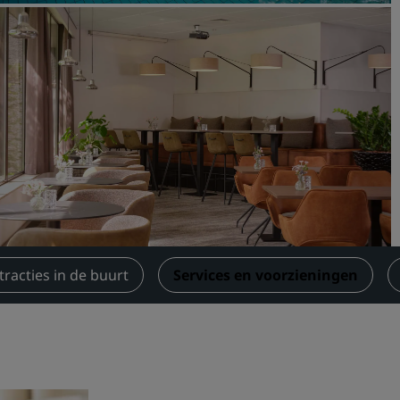
Boek een vergaderruimte
Een offerte aanvragen
Evenementbestemmingen
Branche-oplossingen
Vluchten zoeken
Vluchten zoeken
Dineren
Zoek een restaurant
tracties in de buurt
Services en voorzieningen
Digitale services
Radisson Hotels-app