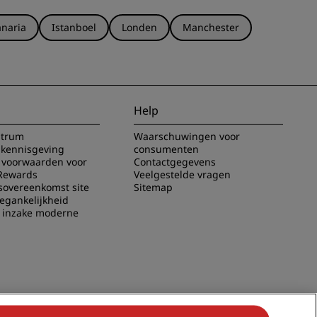
naria
Istanboel
Londen
Manchester
Help
ntrum
Waarschuwingen voor
 kennisgeving
consumenten
voorwaarden voor
Contactgegevens
Rewards
Veelgestelde vragen
sovereenkomst site
Sitemap
oegankelijkheid
g inzake moderne