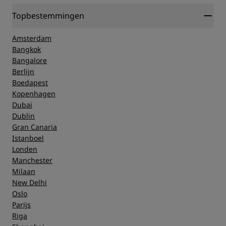
Topbestemmingen
Amsterdam
Bangkok
Bangalore
Berlijn
Boedapest
Kopenhagen
Dubai
Dublin
Gran Canaria
Istanboel
Londen
Manchester
Milaan
New Delhi
Oslo
Parijs
Riga