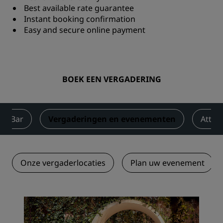
Best available rate guarantee
Instant booking confirmation
Easy and secure online payment
BOEK EEN VERGADERING
 & Bar
Vergaderingen en evenementen
Attrac
Onze vergaderlocaties
Plan uw evenement