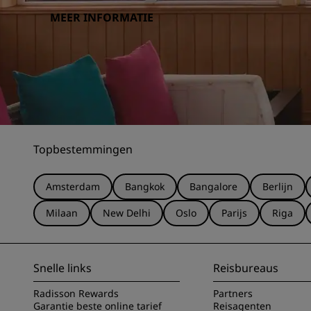
MEER INFORMATIE
Topbestemmingen
Amsterdam
Bangkok
Bangalore
Berlijn
Milaan
New Delhi
Oslo
Parijs
Riga
Snelle links
Reisbureaus
Radisson Rewards
Partners
Garantie beste online tarief
Reisagenten