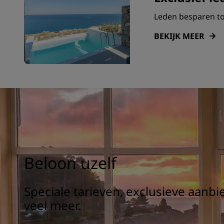
Leden besparen to
BEKIJK MEER
Beloon uzelf
Speciale tarieven, exclusieve aanb
veel meer.