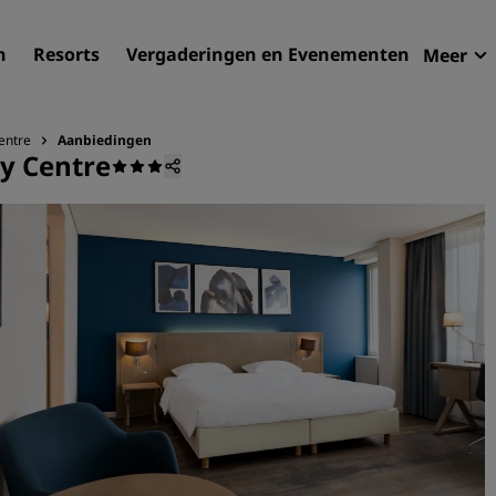
n
Resorts
Vergaderingen en Evenementen
Meer
Aan
Radi
entre
Aanbiedingen
y Centre
Mijn
Uw hortel zoeken
Bestemmingen
Resorts
Serviceappartementen
Luchthavenhotels
Nieuwe toekomstige hotel
Vergaderingen en
evenementen
Ontdek Radisson Meetings