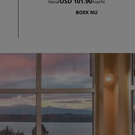
USD 101.90
Vanaf
/
nacht
BOEK NU