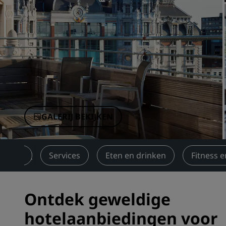
Gelieerde merken in China
GALERIJ BEKIJKEN
amers
Services
Eten en drinken
Fitness e
Ontdek geweldige
hotelaanbiedingen voor