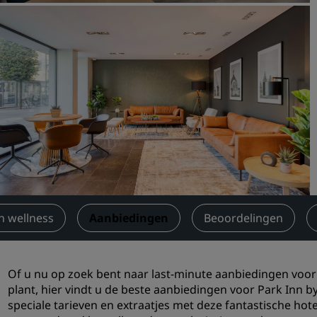
Boek een vergaderruimte
Een offerte aanvragen
Evenementbestemmingen
Branche-oplossingen
Vluchten zoeken
Vluchten zoeken
Dineren
Zoek een restaurant
n wellness
Aanbiedingen
Beoordelingen
Digitale services
Of u nu op zoek bent naar last-minute aanbiedingen voo
Radisson Hotels-app
plant, hier vindt u de beste aanbiedingen voor Park Inn b
speciale tarieven en extraatjes met deze fantastische ho