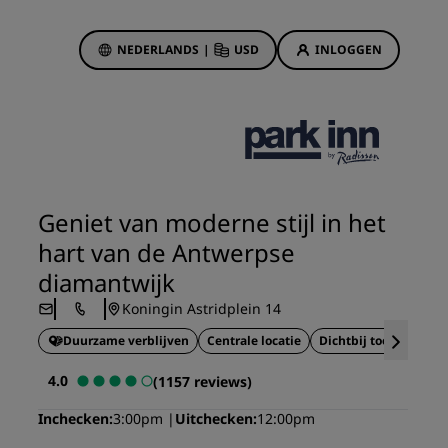
NEDERLANDS
|
USD
INLOGGEN
biedingen
sson Rewards
 boekingen
Hotelaanbiedingen
Ontdek onze deals
Geniet van moderne stijl in het
Het is direct raak
hart van de Antwerpse
Deals of the Day
diamantwijk
Vooruitboeken
Koningin Astridplein 14
s
Bekijk onze arrangementen
Duurzame verblijven
Centrale locatie
Dichtbij toeristische 
Reisideeën
4.0
(1157 reviews)
Gezinsvriendelijke hotels
Inchecken
3:00pm
Uitchecken
12:00pm
Rad Pets