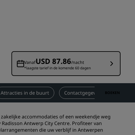
Bruiloftslocaties
Duurzame verblijven
Sportteams verblijven
Zakenreiziger
Hotels in het stadscentrum
Bezoek onze blog
USD 87.86
Vanaf
/nacht
*laagste tarief in de komende 60 dagen
Radisson Rewards
Ontdek Radisson Rewards
Voordelen
Attracties in de buurt
Contactgegevens
BOEKEN
Hoe u punten kunt gebruiken
Hoe u punten kunt verdienen
r zakelijke accommodaties of een weekendje weg
Bookers and Planners
y Radisson Antwerp City Centre. Profiteer van
telarrangementen die uw verblijf in Antwerpen