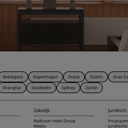
Boedapest
Kopenhagen
Dubai
Dublin
Gran Ca
Shanghai
Stockholm
Sydney
Zürich
Zakelijk
Juridisch
Radisson Hotel Group
Privacyce
Media
Juridische