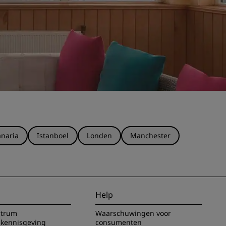
naria
Istanboel
Londen
Manchester
Help
ntrum
Waarschuwingen voor
 kennisgeving
consumenten