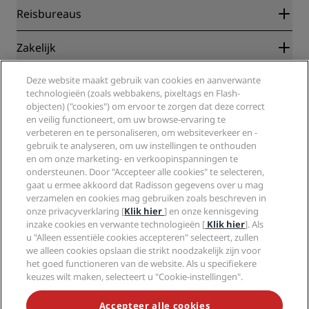
Radisson Rewards
Reisbureaus
Garantie beste online tarief
Blog
Partners
Zakelijk
Bestemmingen
Reisagenten
Nieuwe en verwachte hotels
Radisson Hotel Group
Deze website maakt gebruik van cookies en aanverwante
Juridisch
Radisson Hotels-app
technologieën (zoals webbakens, pixeltags en Flash-
Media
Sports Approved-hotels
objecten) ("cookies") om ervoor te zorgen dat deze correct
Vacatures RHG
Privacycentrum
Help
Gezinsvriendelijk hotels
en veilig functioneert, om uw browse-ervaring te
Vacatures PPHE
Juridische kennisgeving
Gezondheid en veiligheid
verbeteren en te personaliseren, om websiteverkeer en -
Vacatures EHL
Algemene voorwaarden voor Radisson Rewards
gebruik te analyseren, om uw instellingen te onthouden
Waarschuwingen voor consumenten
The Club by RHG
Social media
Gebruikersovereenkomst site
en om onze marketing- en verkoopinspanningen te
Contactgegevens
Hotelontwikkeling
ondersteunen. Door "Accepteer alle cookies" te selecteren,
Digitale toegankelijkheid
Veelgestelde vragen
Radisson Hotels Brands
Duurzaam ondernemen
gaat u ermee akkoord dat Radisson gegevens over u mag
Verklaring inzake moderne slavernij
Sitemap
verzamelen en cookies mag gebruiken zoals beschreven in
Inkoop
onze privacyverklaring [
Klik hier
] en onze kennisgeving
inzake cookies en verwante technologieën [
Klik hier
]. Als
u "Alleen essentiële cookies accepteren" selecteert, zullen
we alleen cookies opslaan die strikt noodzakelijk zijn voor
het goed functioneren van de website. Als u specifiekere
keuzes wilt maken, selecteert u "Cookie-instellingen".
MIS NOOIT MEER ONZE POPULAIRSTE AANBIEDINGEN
Accepteer alle cookies