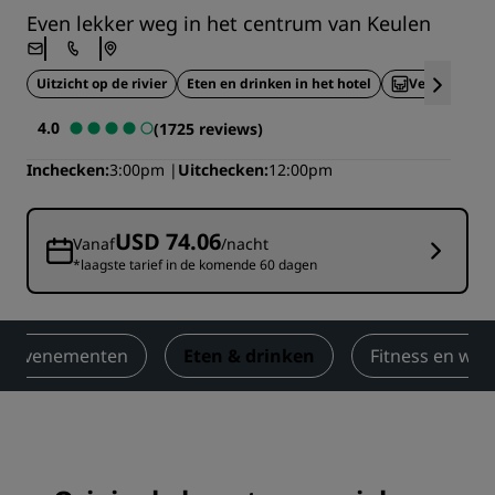
Even lekker weg in het centrum van Keulen
Uitzicht op de rivier
Eten en drinken in het hotel
Vergaderrui
4.0
(1725 reviews)
Inchecken
3:00pm
Uitchecken
12:00pm
USD 74.06
Vanaf
/nacht
*laagste tarief in de komende 60 dagen
en evenementen
Eten & drinken
Fitness en wel