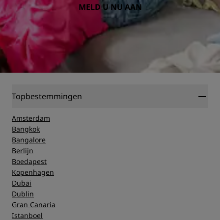
MELD U NU AAN
Topbestemmingen
Amsterdam
Bangkok
Bangalore
Berlijn
Boedapest
Kopenhagen
Dubai
Dublin
Gran Canaria
Istanboel