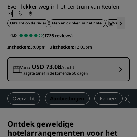
Even lekker weg in het centrum van Keulen
Uitzicht op de rivier
Eten en drinken in het hotel
Vergaderrui
4.0
(1725 reviews)
Inchecken
3:00pm
Uitchecken
12:00pm
USD 73.08
Vanaf
/nacht
*laagste tarief in de komende 60 dagen
Overzicht
Aanbiedingen
Kamers
V
Ontdek geweldige
hotelarrangementen voor het