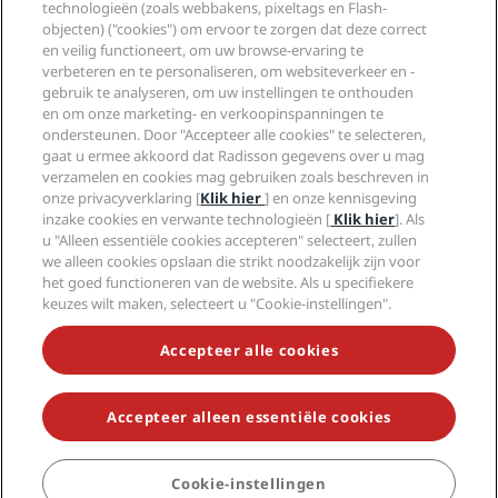
technologieën (zoals webbakens, pixeltags en Flash-
Media
Sports Approved-hotels
objecten) ("cookies") om ervoor te zorgen dat deze correct
Vacatures RHG
Privacycentrum
Help
Gezinsvriendelijk hotels
en veilig functioneert, om uw browse-ervaring te
Vacatures PPHE
Juridische kennisgeving
Gezondheid en veiligheid
verbeteren en te personaliseren, om websiteverkeer en -
Vacatures EHL
Algemene voorwaarden voor Radisson Rewards
gebruik te analyseren, om uw instellingen te onthouden
Waarschuwingen voor consumenten
The Club by RHG
Social media
Gebruikersovereenkomst site
en om onze marketing- en verkoopinspanningen te
Contactgegevens
Hotelontwikkeling
ondersteunen. Door "Accepteer alle cookies" te selecteren,
Digitale toegankelijkheid
Veelgestelde vragen
Radisson Hotels Brands
Duurzaam ondernemen
gaat u ermee akkoord dat Radisson gegevens over u mag
Verklaring inzake moderne slavernij
Sitemap
verzamelen en cookies mag gebruiken zoals beschreven in
Inkoop
onze privacyverklaring [
Klik hier
] en onze kennisgeving
inzake cookies en verwante technologieën [
Klik hier
]. Als
u "Alleen essentiële cookies accepteren" selecteert, zullen
we alleen cookies opslaan die strikt noodzakelijk zijn voor
het goed functioneren van de website. Als u specifiekere
keuzes wilt maken, selecteert u "Cookie-instellingen".
MIS NOOIT MEER ONZE POPULAIRSTE AANBIEDINGEN
Accepteer alle cookies
Accepteer alleen essentiële cookies
© 2026 Radisson Hotel Group.
Alle rechten voorbehouden. RHG
Radisson Hotel Group, Radisson, Radisson RED, Radisson Blu, Radisson
Collection, Radisson Individuals, Park Plaza, Park Inn, Country Inn &
Suites, Prize by Radisson, Radisson Rewards en Radisson Meetings zijn
Cookie-instellingen
BOEKEN
handelsmerken van de Radisson Hotel Group.