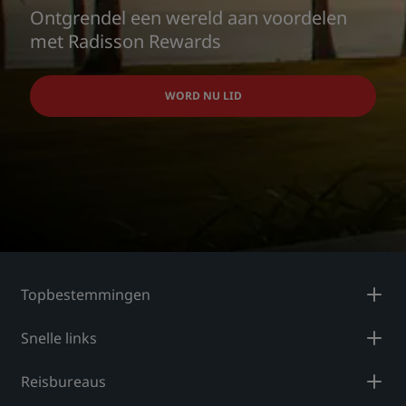
Ontgrendel een wereld aan voordelen
met Radisson Rewards
WORD NU LID
Topbestemmingen
Snelle links
Reisbureaus