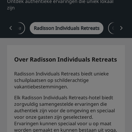
Ontdek authentieke ervaringen die uniek lokaal
zijn
Park Plaza
Park Inn by Radisson
Hotels in het stadscentrum
s Boutique
Radisson Individuals Retreats
Onze hot
Bezoek onze blog
Prize by Radisson
Country Inn & Suites
Over Radisson Individuals Retreats
Gelieerde merken in China
J.
Jin Jiang
Radisson Individuals Retreats biedt unieke
schuilplaatsen op schilderachtige
vakantiebestemmingen.
Elk Radisson Individuals Retreats-hotel biedt
Kunlun
Golden Tulip
zorgvuldig samengestelde ervaringen die
authentiek zijn voor de omgeving en speciaal
voor onze gasten zijn geselecteerd.
Ervaringen kunnen speciaal voor u op maat
worden gemaakt en kunnen bestaan uit yoga,