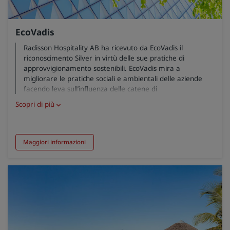
EcoVadis
Radisson Hospitality AB ha ricevuto da EcoVadis il
riconoscimento Silver in virtù delle sue pratiche di
approvvigionamento sostenibili. EcoVadis mira a
migliorare le pratiche sociali e ambientali delle aziende
facendo leva sull’influenza delle catene di
approvvigionamento globali. Il riconoscimento Silver ci
Scopri di più
colloca nel 30% delle imprese più performanti prese in
esame da EcoVadis.
Maggiori informazioni