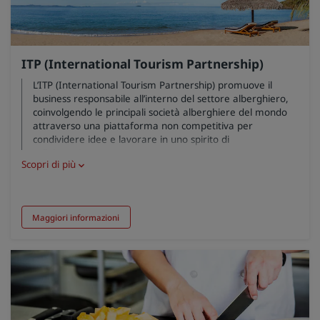
ITP (International Tourism Partnership)
L’ITP (International Tourism Partnership) promuove il
business responsabile all’interno del settore alberghiero,
coinvolgendo le principali società alberghiere del mondo
attraverso una piattaforma non competitiva per
condividere idee e lavorare in uno spirito di
collaborazione.
Scopri di più
La strategia e gli obiettivi del programma Responsible
Business di Radisson Hotel Group sono pienamente in
linea con gli obiettivi dell’ITP per il 2030, contribuendo agli
obiettivi di sviluppo sostenibile delle Nazioni Unite e
Maggiori informazioni
all’accordo sul clima del COP 21.