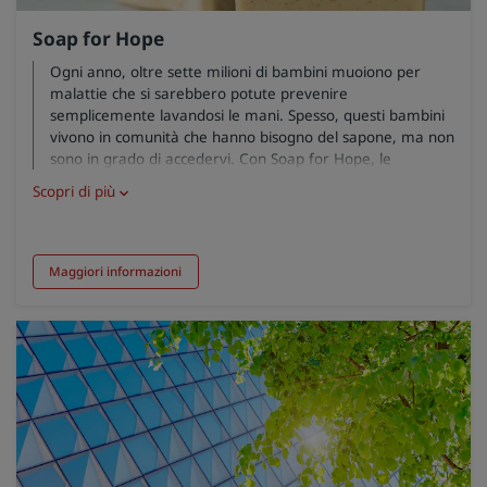
Soap for Hope
Ogni anno, oltre sette milioni di bambini muoiono per
malattie che si sarebbero potute prevenire
semplicemente lavandosi le mani. Spesso, questi bambini
vivono in comunità che hanno bisogno del sapone, ma non
sono in grado di accedervi. Con Soap for Hope, le
saponette non finite vengono rilavorate a livello locale
Scopri di più
utilizzando un innovativo metodo a freddo, che non
richiede l’impiego di elettricità o acqua corrente. Le
saponette vengono poi donate gratuitamente alla
comunità locale, contribuendo a prevenire l’insorgenza di
Maggiori informazioni
malattie.