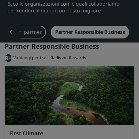
Ecco le organizzazioni con le quali collaboriamo
Park Plaza
Park Inn by Radisson
per rendere il mondo un posto migliore
Hotel nel centro città
Altri partner
Partner Responsible Business
Visita il nostro blog
Prize by Radisson
Country Inn & Suites
Partner Responsible Business
Vantaggi per i soci Radisson Rewards
Marchi affiliati in Cina
J.
Jin Jiang
Kunlun
Golden Tulip
First Climate