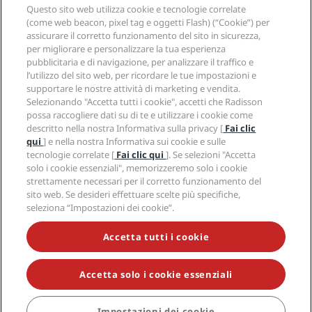
sfruttamento sessuale minorile - Stati Uniti).
Maggiori informazioni
Questo sito web utilizza cookie e tecnologie correlate
(come web beacon, pixel tag e oggetti Flash) (“Cookie”) per
assicurare il corretto funzionamento del sito in sicurezza,
per migliorare e personalizzare la tua esperienza
pubblicitaria e di navigazione, per analizzare il traffico e
l’utilizzo del sito web, per ricordare le tue impostazioni e
supportare le nostre attività di marketing e vendita.
Selezionando "Accetta tutti i cookie", accetti che Radisson
possa raccogliere dati su di te e utilizzare i cookie come
descritto nella nostra Informativa sulla privacy [
Fai clic
qui
] e nella nostra Informativa sui cookie e sulle
tecnologie correlate [
Fai clic qui
]. Se selezioni "Accetta
solo i cookie essenziali", memorizzeremo solo i cookie
strettamente necessari per il corretto funzionamento del
Ecolabel
sito web. Se desideri effettuare scelte più specifiche,
Radisson Hotel Group collabora con ecolabel riconosciute
seleziona “Impostazioni dei cookie”.
in tutto il mondo, come
Green Key
e
Green Key Global
,
che valutano le prestazioni degli hotel. Partecipiamo
Accetta tutti i cookie
anche a programmi leader nel settore degli hotel
ecologici, come il programma Eco Leader di TripAdvisor.
Accetta solo i cookie essenziali
Oltre 450 hotel Radisson hanno un’ecolabel.
Scopri di più
Impostazioni dei cookie