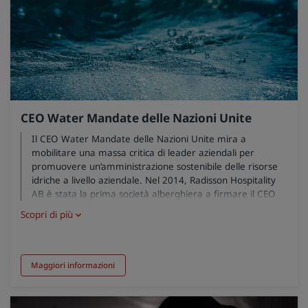
CEO Water Mandate delle Nazioni Unite
Il CEO Water Mandate delle Nazioni Unite mira a
mobilitare una massa critica di leader aziendali per
promuovere un’amministrazione sostenibile delle risorse
idriche a livello aziendale. Nel 2014, Radisson Hospitality
AB è stata la prima società alberghiera a firmare il CEO
Water Mandate. Nell’ambito del CEO Water Mandate, le
Scopri di più
organizzazioni lavorano su sei aree di amministrazione
responsabile delle risorse idriche: attività dirette, catena di
approvvigionamento, azioni collettive, politiche pubbliche,
coinvolgimento delle comunità e trasparenza.
Maggiori informazioni