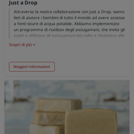
Just a Drop
Attraverso la nostra collaborazione con Just a Drop, siamo
lieti di aiutare i bambini di tutto il mondo ad avere accesso
a fonti sicure di acqua potabile. Abbiamo implementato
un programma di riutilizzo degli asciugamani, che invita gli
ospiti a utilizzare gli asciugamani più volte e rinunciare alle
pulizie in camera. Per ogni asciugamano riutilizzato,
Scopri di più
facciamo una donazione a Just a Drop. In virtù della
nostra collaborazione, oltre 25.000 persone che hanno
beneficiato dei progetti Just a Drop in Kenya, Perù, India e
Nicaragua hanno oggi accesso a fonti sicure di acqua
Maggiori informazioni
potabile.