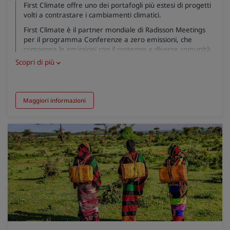
First Climate offre uno dei portafogli più estesi di progetti
volti a contrastare i cambiamenti climatici.
First Climate è il partner mondiale di Radisson Meetings
per il programma Conferenze a zero emissioni, che
compensa le emissioni con il sostegno a diverse comunità
in Perù, India e Kenya.
Scopri di più
I soci Radisson Rewards hanno la possibilità di donare i
propri punti per sostenere il progetto di riduzione delle
emissioni di anidride carbonica di Madre de Dios, in Perù,
Maggiori informazioni
che adotta pratiche di gestione sostenibile delle foreste.