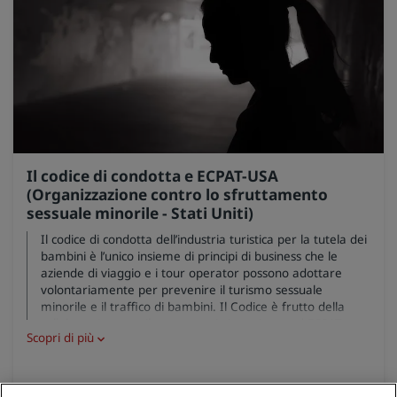
Il codice di condotta e ECPAT-USA
(Organizzazione contro lo sfruttamento
sessuale minorile - Stati Uniti)
Il codice di condotta dell’industria turistica per la tutela dei
bambini è l’unico insieme di principi di business che le
aziende di viaggio e i tour operator possono adottare
volontariamente per prevenire il turismo sessuale
minorile e il traffico di bambini. Il Codice è frutto della
collaborazione tra il settore turistico privato ed ECPAT
Scopri di più
(Organizzazione contro lo sfruttamento sessuale minorile).
Radisson Hotel Group avvalla il Codice ed è orgoglioso di
far parte di ECPAT-USA (Organizzazione contro lo