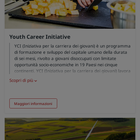
Youth Career Initiative
YCI (Iniziativa per la carriera dei giovani) è un programma
di formazione e sviluppo del capitale umano della durata
di sei mesi, rivolto a giovani disoccupati con limitate
opportunità socio-economiche in 19 Paesi nei cinque
continenti. YCI (Iniziativa per la carriera dei giovani) lavora
con giovani che hanno scarse possibilità di accedere a
Scopri di più
impieghi legittimi o di migliorare la propria situazione
senza un aiuto esterno. Il programma offre agli studenti
la possibilità di acquisire competenze lavorative e
trasversali trasferibili, in grado di migliorare le loro
Maggiori informazioni
opportunità di impiego così come di aiutarli a prendere
decisioni consapevoli e positive per la propria vita
lavorativa e personale. Il suo tasso di successo è elevato:
l’85% dei partecipanti trova successivamente impiego o
prosegue gli studi.