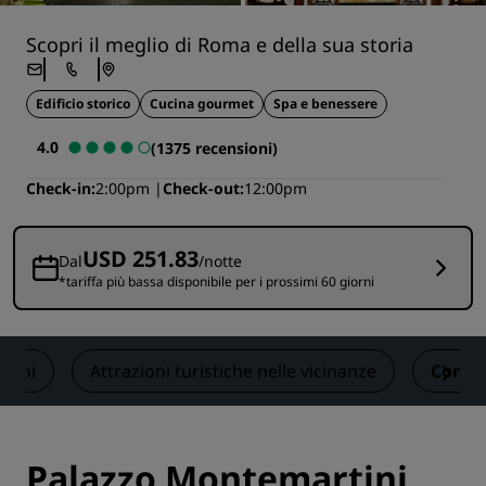
Scopri il meglio di Roma e della sua storia
Edificio storico
Cucina gourmet
Spa e benessere
4.0
(1375 recensioni)
Check-in
2:00pm
Check-out
12:00pm
USD 251.83
Dal
/notte
*tariffa più bassa disponibile per i prossimi 60 giorni
sioni
Attrazioni turistiche nelle vicinanze
Contat
Palazzo Montemartini