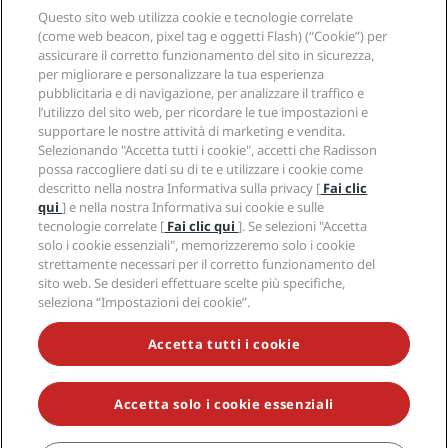
Hotel nuovi e di prossima apertura
Radisson Hotel Group
Questo sito web utilizza cookie e tecnologie correlate
Note legali
APP Radisson Hotels
(come web beacon, pixel tag e oggetti Flash) (“Cookie”) per
Media
Hotel Approvati per sport
assicurare il corretto funzionamento del sito in sicurezza,
Opportunità di lavoro in RHG
Centro sulla privacy
Aiuto
Hotel per famiglie
per migliorare e personalizzare la tua esperienza
Opportunità di lavoro in PPHE
Note legali
Salute e sicurezza
pubblicitaria e di navigazione, per analizzare il traffico e
Opportunità di lavoro in EHL
Termini e condizioni di Radisson Rewards
l’utilizzo del sito web, per ricordare le tue impostazioni e
Avvisi per i consumatori
The Club by RHG
Social media
Termini e condizioni di utilizzo del sito
supportare le nostre attività di marketing e vendita.
Contatti
Opportunità di sviluppo
Selezionando "Accetta tutti i cookie", accetti che Radisson
Accessibilità digitale
Domande frequenti
Marchi Radisson Hotels
Responsible Business
possa raccogliere dati su di te e utilizzare i cookie come
Dichiarazione sulla schiavitù moderna
Mappa del sito
descritto nella nostra Informativa sulla privacy [
Fai clic
Approvvigionamento
qui
] e nella nostra Informativa sui cookie e sulle
tecnologie correlate [
Fai clic qui
]. Se selezioni "Accetta
solo i cookie essenziali", memorizzeremo solo i cookie
strettamente necessari per il corretto funzionamento del
sito web. Se desideri effettuare scelte più specifiche,
seleziona “Impostazioni dei cookie”.
NON LASCIARTI SFUGGIRE LE NOSTRE OFFERTE MIGLIORI
Accetta tutti i cookie
Accetta solo i cookie essenziali
© 2026 Radisson Hotel Group.
Tutti i diritti riservati. RHG Radisson
Hotel Group, Radisson, Radisson RED, Radisson Blu, Radisson Collection,
Radisson Individuals, Park Plaza, Park Inn, Country Inn & Suites, Prize by