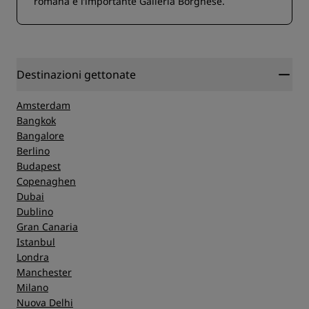
romana e l’importante Galleria Borghese.
Destinazioni gettonate
Amsterdam
Bangkok
Bangalore
Berlino
Budapest
Copenaghen
Dubai
Dublino
Gran Canaria
Istanbul
Londra
Manchester
Milano
Nuova Delhi