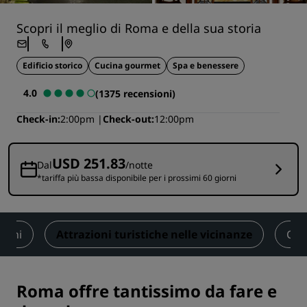
Scopri il meglio di Roma e della sua storia
Edificio storico
Cucina gourmet
Spa e benessere
4.0
(1375 recensioni)
Check-in
2:00pm
Check-out
12:00pm
USD 251.83
Dal
/notte
*tariffa più bassa disponibile per i prossimi 60 giorni
ioni
Attrazioni turistiche nelle vicinanze
Con
Roma offre tantissimo da fare e