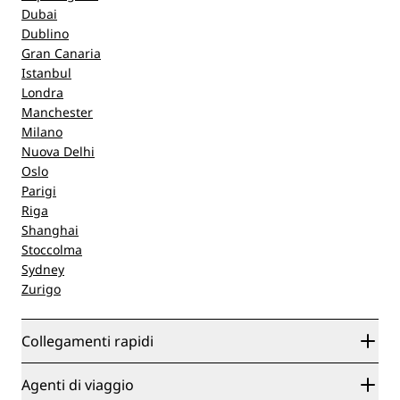
Dubai
Dublino
Gran Canaria
Istanbul
Londra
Manchester
Milano
Nuova Delhi
Oslo
Parigi
Riga
Shanghai
Stoccolma
Sydney
Zurigo
Collegamenti rapidi
Radisson Rewards
Agenti di viaggio