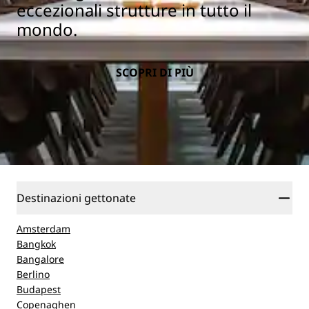
eccezionali strutture in tutto il
mondo.
SCOPRI DI PIÙ
Destinazioni gettonate
Amsterdam
Bangkok
Bangalore
Berlino
Budapest
Copenaghen