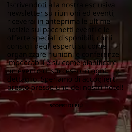
Iscrivendoti alla nostra esclusiva
newsletter su riunioni ed eventi,
riceverai in anteprima le ultime
notizie sui pacchetti eventi e le
offerte speciali disponibili, con i
consigli degli esperti su come
organizzare riunioni e conferenze
impeccabili e su come pianificare
un evento di successo in ogni
dettaglio. Speriamo di accoglierti
presto presso uno dei nostri hotel!
SCOPRI DI PIÙ