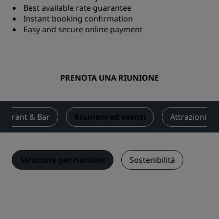
Best available rate guarantee
Instant booking confirmation
Easy and secure online payment
PRENOTA UNA RIUNIONE
taurant & Bar
Riunioni ed eventi
Attrazioni tur
Strutture per riunioni
Sostenibilità