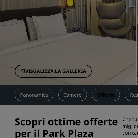
Marchi affiliati in Cina
VISUALIZZA LA GALLERIA
Panoramica
Camere
Offerte
Res
Scopri ottime offerte
Che tu 
miglior
per il Park Plaza
con ta