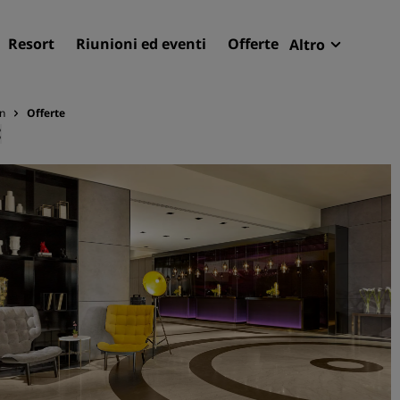
Resort
Riunioni ed eventi
Offerte
Altro
Radisson R
Le mie pren
on
Offerte
Trova il tuo hotel
Destinazioni
Resort
Residence
Hotel aeroportuali
Hotel nuovi e di prossima
apertura
Meeting ed eventi
Scopri Radisson Meetings