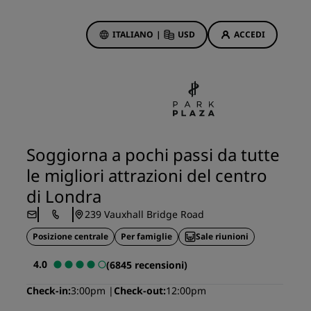
ITALIANO
|
USD
ACCEDI
ewards
otazioni
Offerte di hotel
Scopri le nostre offerte
Soggiorna a pochi passi da tutte
Per la tua prima prenotazione,
le migliori attrazioni del centro
meriti un regalo
di Londra
Deals of the Day
239 Vauxhall Bridge Road
Prenota in anticipo
Posizione centrale
Scopri i nostri pacchetti
Per famiglie
Sale riunioni
4.0
(6845 recensioni)
Idee di viaggio
Check-in
3:00pm
Check-out
12:00pm
Hotel per famiglie