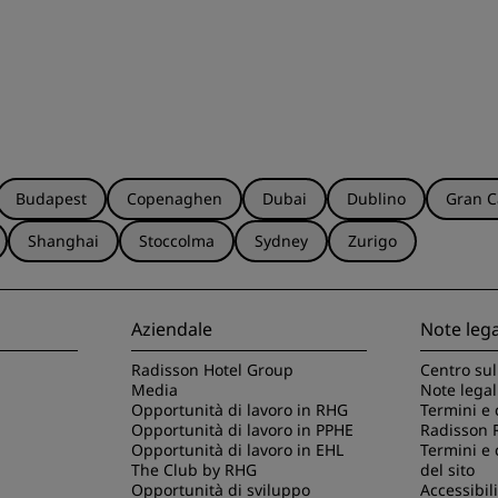
Budapest
Copenaghen
Dubai
Dublino
Gran C
Shanghai
Stoccolma
Sydney
Zurigo
Aziendale
Note lega
Radisson Hotel Group
Centro sul
Media
Note legal
Opportunità di lavoro in RHG
Termini e 
Opportunità di lavoro in PPHE
Radisson 
Opportunità di lavoro in EHL
Termini e 
The Club by RHG
del sito
Opportunità di sviluppo
Accessibili