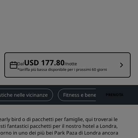
nioni
Rad Pets
Sedi per matrimoni
Soggiorni sostenibili
Soggiorni per squadre sportive
Viaggiatore d'affari
Hotel nel centro città
USD 177.80
Visita il nostro blog
Dal
/notte
*tariffa più bassa disponibile per i prossimi 60 giorni
Radisson Rewards
Scopri Radisson Rewards
stiche nelle vicinanze
Fitness e benessere
Serviz
PRENOTA
Vantaggi
Come utilizzare punti
 early bird o di pacchetti per famiglie, qui troverai le
Come guadagnare punti
sti fantastici pacchetti per il nostro hotel a Londra,
Bookers and Planners
giorno in uno dei più bei Park Paza di Londra ancora