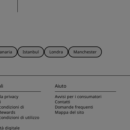
anaria
Istanbul
Londra
Manchester
li
Aiuto
la privacy
Avvisi per i consumatori
i
Contatti
condizioni di
Domande frequenti
Rewards
Mappa del sito
condizioni di utilizzo
tà digitale