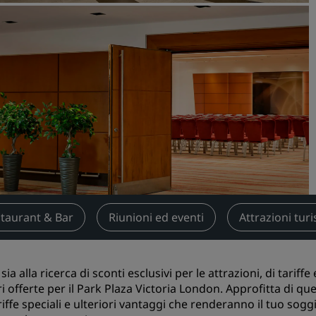
Prenota uno spazio per riu
Richiedi un preventivo
Destinazioni per eventi
Soluzioni di settore
Cerca voli
Cerca voli
Ristorazione
Cerca un ristorante
taurant & Bar
Riunioni ed eventi
Attrazioni turi
Servizi digitali
sia alla ricerca di sconti esclusivi per le attrazioni, di tariffe
App Radisson Hotels
i offerte per il Park Plaza Victoria London. Approfitta di que
riffe speciali e ulteriori vantaggi che renderanno il tuo sog