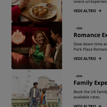
vivere un'esperienz
VEDI ALTRO
-10%
Romance Ex
Slow down time an
Park Plaza Romanc
VEDI ALTRO
-25%
Family Expe
Book the UK family
available rates.
VEDI ALTRO