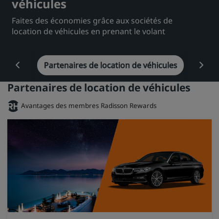
véhicules
Park Plaza
Park Inn by Radisson
Faites des économies grâce aux sociétés de
Hôtels du centre-ville
location de véhicules en prenant le volant
Consultez notre blog
naires
Prize by Radisson
Partenaires de location de véhicules
Country Inn & Suites
Parte
Partenaires de location de véhicules
Marques affiliées en Chine
Avantages des membres Radisson Rewards
J.
Jin Jiang
Kunlun
Golden Tulip