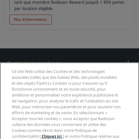
tant que membre Radisson Reward jusqu’à 1 800 points
par location éligible.
Plus d’informations
Destinations tendance
Ce site Web utilise des Cookies et des technologies
Liens rapides
associées (telles que des balises Web, des pixels invisibles
et des objets Flash) (« Cookies ») pour s'assurer qu'il
fonctionne correctement et en toute sécurité, pour
Professionnels des voyages
améliorer et personnaliser votre expérience publicitaire et
de navigation, pour analyser le trafic et l'utilisation du site
Web, pour mémoriser vos paramètres et pour soutenir nos
Affaires
efforts de marketing et de vente. En sélectionnant «
Accepter tous les cookies », vous acceptez que Radisson
Légal
collecte des données vous concernant et utilise des
Cookies comme décrit dans notre Politique de
confidentialité [
Cliquez ici
] et notre Politique relative aux
Aide