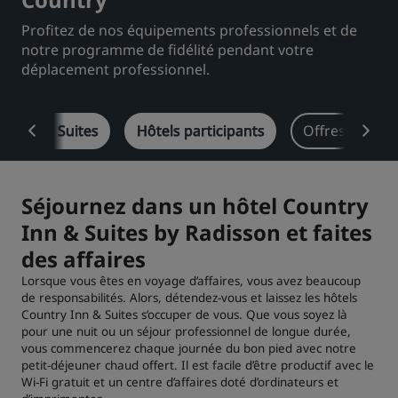
Profitez de nos équipements professionnels et de
Park Plaza
Park Inn by Radisson
Hôtels du centre-ville
notre programme de fidélité pendant votre
déplacement professionnel.
Consultez notre blog
Prize by Radisson
Country Inn & Suites
y Inns & Suites
Hôtels participants
Offres
De
Marques affiliées en Chine
Séjournez dans un hôtel Country
J.
Jin Jiang
Inn & Suites by Radisson et faites
des affaires
Lorsque vous êtes en voyage d’affaires, vous avez beaucoup
de responsabilités. Alors, détendez-vous et laissez les hôtels
Kunlun
Golden Tulip
Country Inn & Suites s’occuper de vous. Que vous soyez là
pour une nuit ou un séjour professionnel de longue durée,
vous commencerez chaque journée du bon pied avec notre
petit-déjeuner chaud offert. Il est facile d’être productif avec le
Wi-Fi gratuit et un centre d’affaires doté d’ordinateurs et