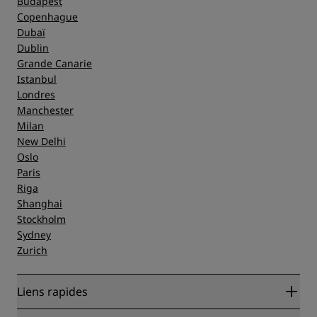
Budapest
Copenhague
Dubaï
Dublin
Grande Canarie
Istanbul
Londres
Manchester
Milan
New Delhi
Oslo
Paris
Riga
Shanghai
Stockholm
Sydney
Zurich
Liens rapides