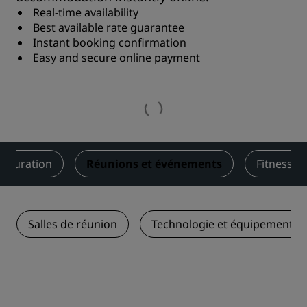
Real-time availability
Best available rate guarantee
Instant booking confirmation
Easy and secure online payment
stauration
Réunions et événements
Fitness et
Salles de réunion
Technologie et équipements