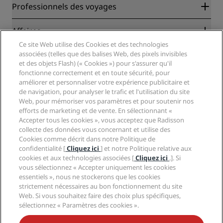
Radisson Rewards
Professionnels des voyages
Garantie des meilleurs tarifs en ligne
Blog
Partenaires
Affaires
Destinations
Agents de voyages
Ce site Web utilise des Cookies et des technologies
Nouveaux et futurs hôtels
Radisson Hotel Group
associées (telles que des balises Web, des pixels invisibles
Légal
Application Radisson Hotels
et des objets Flash) (« Cookies ») pour s'assurer qu'il
Médias
Hôtels adaptés aux sportifs
fonctionne correctement et en toute sécurité, pour
Carrières RHG
Centre de confidentialité
Aide
Hôtels adaptés aux Familles
améliorer et personnaliser votre expérience publicitaire et
Carrières PPHE
Mentions légales
Santé et sécurité
de navigation, pour analyser le trafic et l'utilisation du site
Carrières EHL
Conditions générales Radisson Rewards
Web, pour mémoriser vos paramètres et pour soutenir nos
Avis aux consommateurs
The Club by RHG
Médias sociaux
Contrat d’utilisation du site
efforts de marketing et de vente. En sélectionnant «
Contact
Opportunités de développement
Accepter tous les cookies », vous acceptez que Radisson
Accessibilité numérique
FAQ
Marques Radisson Hotels
Entreprise responsable
collecte des données vous concernant et utilise des
Déclaration sur l’esclavage moderne
Plan du site
Cookies comme décrit dans notre Politique de
Approvisionnement
confidentialité [
Cliquez ici
] et notre Politique relative aux
cookies et aux technologies associées [
Cliquez ici
.]. Si
vous sélectionnez « Accepter uniquement les cookies
essentiels », nous ne stockerons que les cookies
strictement nécessaires au bon fonctionnement du site
Web. Si vous souhaitez faire des choix plus spécifiques,
sélectionnez « Paramètres des cookies ».
NE MANQUEZ AUCUNE DE NOS OFFRES LES PLUS
POPULAIRES