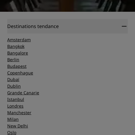
Destinations tendance
Amsterdam
Bangkok
Bangalore
Berlin
Budapest
Copenhague
Dubaï
Dublin
Grande Canarie
Istanbul
Londres
Manchester
Milan
New Delhi
Oslo