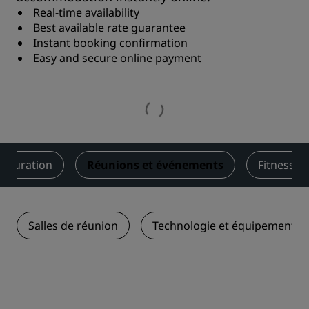
Real-time availability
Best available rate guarantee
Instant booking confirmation
Easy and secure online payment
stauration
Réunions et événements
Fitness et
Salles de réunion
Technologie et équipements