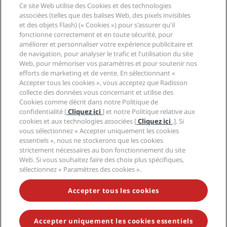
Agents de voyages
Ce site Web utilise des Cookies et des technologies
Nouveaux et futurs hôtels
Radisson Hotel Group
associées (telles que des balises Web, des pixels invisibles
Légal
Application Radisson Hotels
et des objets Flash) (« Cookies ») pour s'assurer qu'il
Médias
Hôtels adaptés aux sportifs
fonctionne correctement et en toute sécurité, pour
Carrières RHG
Centre de confidentialité
Aide
Hôtels adaptés aux Familles
améliorer et personnaliser votre expérience publicitaire et
Carrières PPHE
Mentions légales
Santé et sécurité
de navigation, pour analyser le trafic et l'utilisation du site
Carrières EHL
Conditions générales Radisson Rewards
Web, pour mémoriser vos paramètres et pour soutenir nos
Avis aux consommateurs
The Club by RHG
Médias sociaux
Contrat d’utilisation du site
efforts de marketing et de vente. En sélectionnant «
Contact
Opportunités de développement
Accepter tous les cookies », vous acceptez que Radisson
Accessibilité numérique
FAQ
Marques Radisson Hotels
Entreprise responsable
collecte des données vous concernant et utilise des
Déclaration sur l’esclavage moderne
Plan du site
Cookies comme décrit dans notre Politique de
Approvisionnement
confidentialité [
Cliquez ici
] et notre Politique relative aux
cookies et aux technologies associées [
Cliquez ici
.]. Si
vous sélectionnez « Accepter uniquement les cookies
essentiels », nous ne stockerons que les cookies
strictement nécessaires au bon fonctionnement du site
Web. Si vous souhaitez faire des choix plus spécifiques,
sélectionnez « Paramètres des cookies ».
NE MANQUEZ AUCUNE DE NOS OFFRES LES PLUS
POPULAIRES
Accepter tous les cookies
Accepter uniquement les cookies essentiels
© 2026 Radisson Hotel Group.
Tous droits réservés. RHG Radisson