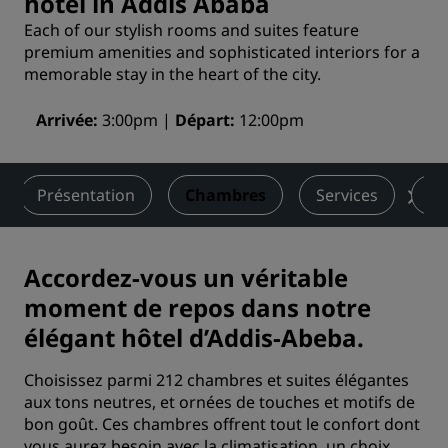
hotel in Addis Ababa
Each of our stylish rooms and suites feature
premium amenities and sophisticated interiors for a
memorable stay in the heart of the city.
Arrivée
3:00pm
Départ
12:00pm
Présentation
Chambres
Services
Re
Accordez-vous un véritable
moment de repos dans notre
élégant hôtel d’Addis-Abeba.
Choisissez parmi 212 chambres et suites élégantes
aux tons neutres, et ornées de touches et motifs de
bon goût. Ces chambres offrent tout le confort dont
vous aurez besoin avec la climatisation, un choix