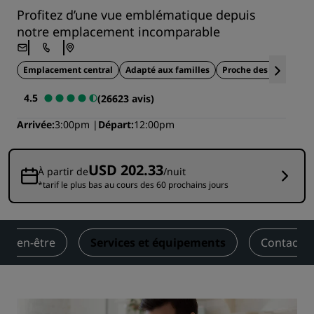
Profitez d’une vue emblématique depuis
notre emplacement incomparable
Emplacement central
Adapté aux familles
Proche des attraction
4.5
(26623 avis)
Arrivée
3:00pm
Départ
12:00pm
USD 202.33
À partir de
/nuit
*tarif le plus bas au cours des 60 prochains jours
t bien-être
Services et équipements
Contact