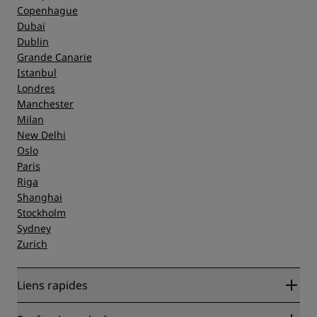
Copenhague
Dubaï
Dublin
Grande Canarie
Istanbul
Londres
Manchester
Milan
New Delhi
Oslo
Paris
Riga
Shanghai
Stockholm
Sydney
Zurich
Liens rapides
Radisson Rewards