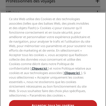
Professionnels des voyages
Garantie des meilleurs tarifs en ligne
Blog
Partenaires
Affaires
Destinations
Agents de voyages
Ce site Web utilise des Cookies et des technologies
Nouveaux et futurs hôtels
Radisson Hotel Group
associées (telles que des balises Web, des pixels invisibles
Légal
Application Radisson Hotels
et des objets Flash) (« Cookies ») pour s'assurer qu'il
Médias
Hôtels adaptés aux sportifs
fonctionne correctement et en toute sécurité, pour
Carrières RHG
Centre de confidentialité
Aide
Hôtels adaptés aux Familles
améliorer et personnaliser votre expérience publicitaire et
Carrières PPHE
Mentions légales
Santé et sécurité
de navigation, pour analyser le trafic et l'utilisation du site
Carrières EHL
Conditions générales Radisson Rewards
Web, pour mémoriser vos paramètres et pour soutenir nos
Avis aux consommateurs
The Club by RHG
Médias sociaux
Contrat d’utilisation du site
efforts de marketing et de vente. En sélectionnant «
Contact
Opportunités de développement
Accepter tous les cookies », vous acceptez que Radisson
Accessibilité numérique
FAQ
Marques Radisson Hotels
Entreprise responsable
collecte des données vous concernant et utilise des
Déclaration sur l’esclavage moderne
Plan du site
Cookies comme décrit dans notre Politique de
Approvisionnement
confidentialité [
Cliquez ici
] et notre Politique relative aux
cookies et aux technologies associées [
Cliquez ici
.]. Si
vous sélectionnez « Accepter uniquement les cookies
essentiels », nous ne stockerons que les cookies
strictement nécessaires au bon fonctionnement du site
Web. Si vous souhaitez faire des choix plus spécifiques,
sélectionnez « Paramètres des cookies ».
NE MANQUEZ AUCUNE DE NOS OFFRES LES PLUS
POPULAIRES
Accepter tous les cookies