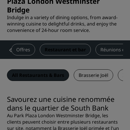
Plaza London Westminster
Bridge
Indulge in a variety of dining options, from award-
winning cuisine to delightful drinks, and enjoy the
convenience of 24-hour room service.
s
Offres
Restaurant et bar
Réunions et 
All Restaurants & Bars
Brasserie Joël
Ich
Savourez une cuisine renommée
dans le quartier de South Bank
Au Park Plaza London Westminster Bridge, les
clients peuvent choisir entre plusieurs restaurants
sur site, notamment la Brasserie Joël primée et l'un