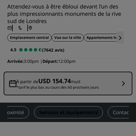
Attendez-vous à être ébloui devant l’un des
plus impressionnants monuments de la rive
sud de Londres
Emplacement central
Vue sur la ville
Appartements hôteliers
4.5
(7642 avis)
Arrivée
3:00pm
Départ
12:00pm
USD 154.74
À partir de
/nuit
*tarif le plus bas au cours des 60 prochains jours
à proximité
Services et équipements
Contact