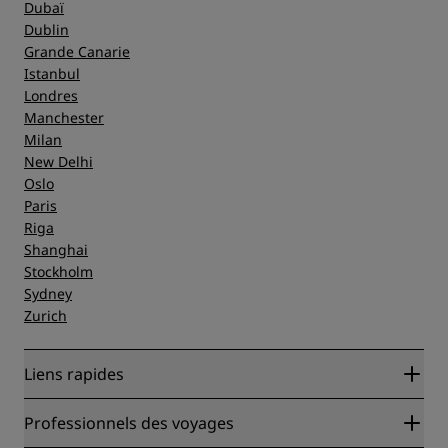
Dubaï
Dublin
Grande Canarie
Istanbul
Londres
Manchester
Milan
New Delhi
Oslo
Paris
Riga
Shanghai
Stockholm
Sydney
Zurich
Liens rapides
Radisson Rewards
Professionnels des voyages
Garantie des meilleurs tarifs en ligne