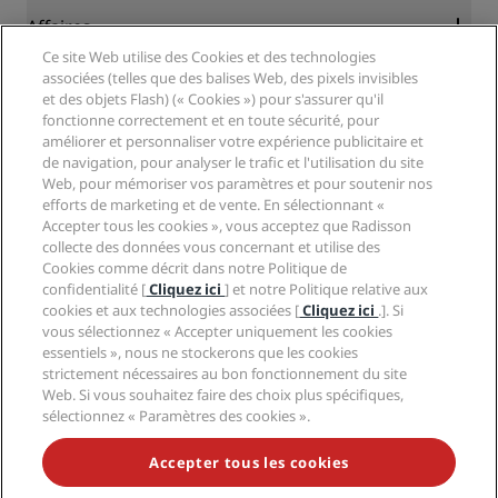
Blog
Partenaires
Affaires
Destinations
Agents de voyages
Ce site Web utilise des Cookies et des technologies
Nouveaux et futurs hôtels
Radisson Hotel Group
associées (telles que des balises Web, des pixels invisibles
Légal
Application Radisson Hotels
et des objets Flash) (« Cookies ») pour s'assurer qu'il
Médias
Hôtels adaptés aux sportifs
fonctionne correctement et en toute sécurité, pour
Carrières RHG
Centre de confidentialité
Aide
Hôtels adaptés aux Familles
améliorer et personnaliser votre expérience publicitaire et
Carrières PPHE
Mentions légales
de navigation, pour analyser le trafic et l'utilisation du site
Santé et sécurité
Carrières EHL
Conditions générales Radisson Rewards
Web, pour mémoriser vos paramètres et pour soutenir nos
Avis aux consommateurs
The Club by RHG
Médias sociaux
Contrat d’utilisation du site
efforts de marketing et de vente. En sélectionnant «
Contact
Opportunités de développement
Accepter tous les cookies », vous acceptez que Radisson
Accessibilité numérique
FAQ
Marques Radisson Hotels
collecte des données vous concernant et utilise des
Entreprise responsable
Déclaration sur l’esclavage moderne
Plan du site
Cookies comme décrit dans notre Politique de
Approvisionnement
confidentialité [
Cliquez ici
] et notre Politique relative aux
cookies et aux technologies associées [
Cliquez ici
.]. Si
vous sélectionnez « Accepter uniquement les cookies
essentiels », nous ne stockerons que les cookies
strictement nécessaires au bon fonctionnement du site
Web. Si vous souhaitez faire des choix plus spécifiques,
sélectionnez « Paramètres des cookies ».
NE MANQUEZ AUCUNE DE NOS OFFRES LES PLUS
POPULAIRES
Accepter tous les cookies