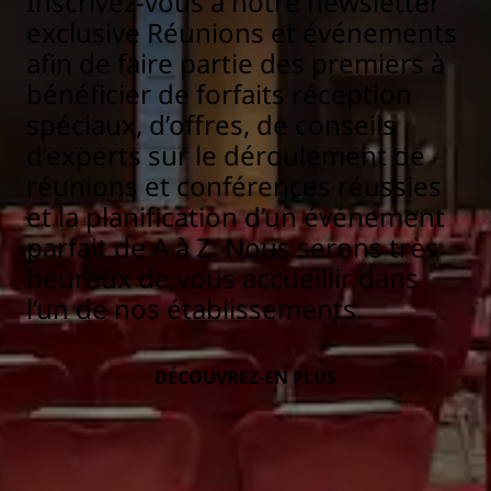
Inscrivez-vous à notre newsletter
exclusive Réunions et événements
afin de faire partie des premiers à
bénéficier de forfaits réception
spéciaux, d’offres, de conseils
d’experts sur le déroulement de
réunions et conférences réussies
et la planification d’un événement
parfait de A à Z. Nous serons très
heureux de vous accueillir dans
l’un de nos établissements.
DÉCOUVREZ-EN PLUS