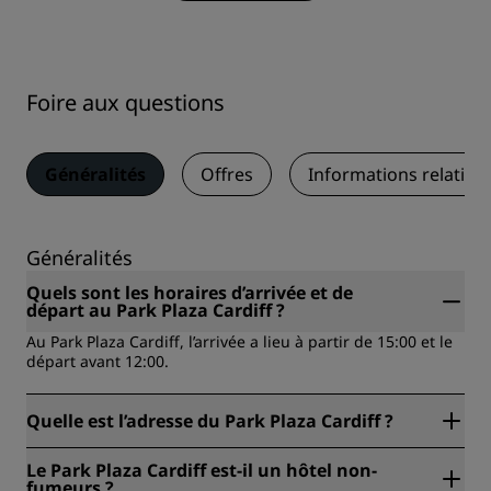
Foire aux questions
Généralités
Offres
Informations relative
Généralités
Quels sont les horaires d’arrivée et de
départ au Park Plaza Cardiff ?
Au Park Plaza Cardiff, l’arrivée a lieu à partir de 15:00 et le
départ avant 12:00.
Quelle est l’adresse du Park Plaza Cardiff ?
Park Plaza Cardiff se trouve à Greyfriars Rd, Cardiff,
Le Park Plaza Cardiff est-il un hôtel non-
Royaume-Uni.
fumeurs ?