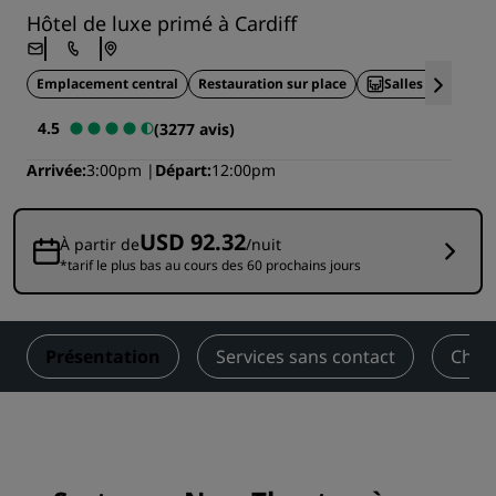
Hôtel de luxe primé à Cardiff
Emplacement central
Restauration sur place
Salles de réunio
4.5
(3277 avis)
Arrivée
3:00pm
Départ
12:00pm
USD 92.32
À partir de
/nuit
*tarif le plus bas au cours des 60 prochains jours
Présentation
Services sans contact
Cham