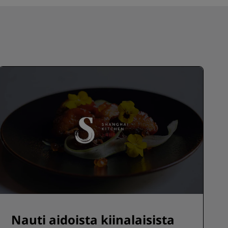
Nauti aidoista kiinalaisista