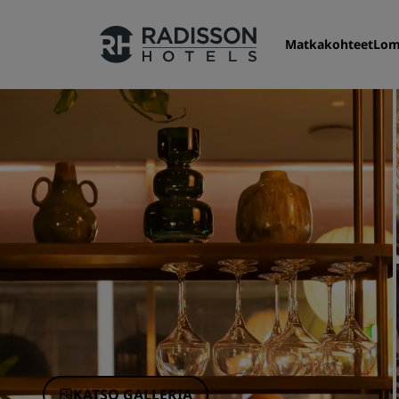
Matkakohteet
Lom
Hotelliketjumme
Radisson Hotels -brändit
KATSO GALLERIA