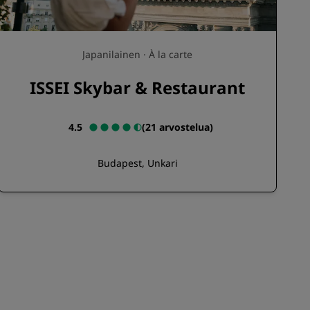
Japanilainen · À la carte
ISSEI Skybar & Restaurant
4.5
(
21 arvostelua
)
Budapest, Unkari