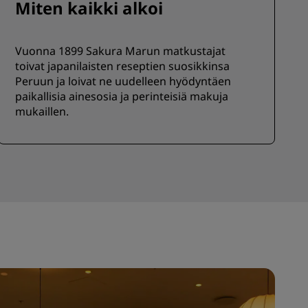
Miten kaikki alkoi
LIITY
Vuonna 1899 Sakura Marun matkustajat
toivat japanilaisten reseptien suosikkinsa
Peruun ja loivat ne uudelleen hyödyntäen
paikallisia ainesosia ja perinteisiä makuja
mukaillen.