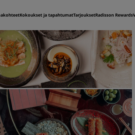
akohteet
Kokoukset ja tapahtumat
Tarjoukset
Radisson Rewards
Löydä itsellesi hotelli
Matkakohteet
Lomakohteet
Täyden palvelun huoneisto
Lentokenttähotellit
Uudet ja tulevat hotellit
Kokoukset ja tapahtuma
Tutustu Radisson Meetings
Varaa kokoustila