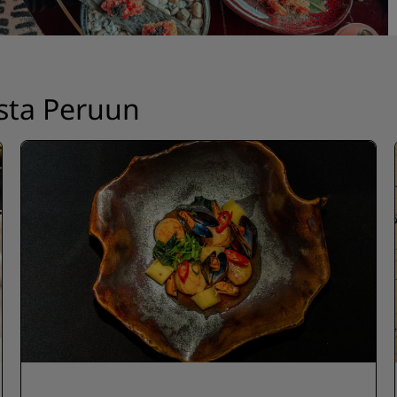
Pyydä tarjous
Tapahtumakohteet
Toimialaratkaisut
sta Peruun
Etsi lentoja
Etsi lentoja
Ruokailu
Etsi ravintolaa
Digitaaliset palvelut
Radisson Hotels -sovellus