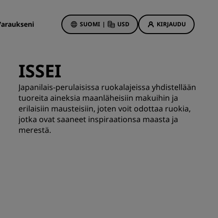
Varaukseni
SUOMI
|
USD
KIRJAUDU
ISSEI
Hotellitarjoukset
Japanilais-perulaisissa ruokalajeissa yhdistellään
tuoreita aineksia maanläheisiin makuihin ja
Tutustu tarjouksiin
erilaisiin mausteisiin, joten voit odottaa ruokia,
Ensimmäisellä kerralla onnistaa
jotka ovat saaneet inspiraationsa maasta ja
t
Deals of the Day
merestä.
Varaa etukäteen
Katso pakettimme
t
Matkaideoita
iin
Perheystävälliset hotellit
Rad Pets