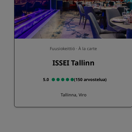
Fuusiokeittiö · À la carte
ISSEI Tallinn
5.0
(
150 arvostelua
)
Tallinna, Viro