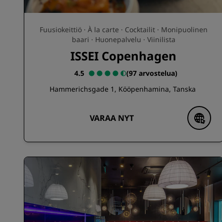
Fuusiokeittiö · À la carte · Cocktailit · Monipuolinen
baari · Huonepalvelu · Viinilista
ISSEI Copenhagen
4.5
(
97 arvostelua
)
Hammerichsgade 1, Kööpenhamina, Tanska
VARAA NYT