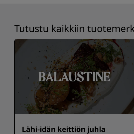
Tutustu kaikkiin tuoteme
Lähi-idän keittiön juhla