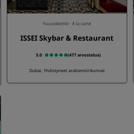
Fuusiokeittiö · À la carte
ISSEI Skybar & Restaurant
5.0
(
477 arvostelua
)
Dubai, Yhdistyneet arabiemiirikunnat