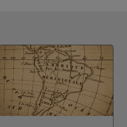
Hääjuhlapaikat
Vastuullisia yöpymisiä
Urheilujoukkueiden yöpymiset
Liikematkustaja
Keskustan hotellit
Käy blogissamme
Radisson Rewards
Tutustu Radisson Rewardsiin
Edut
Pisteiden käyttö
Pisteiden ansaitseminen
Varaajat ja suunnittelijat