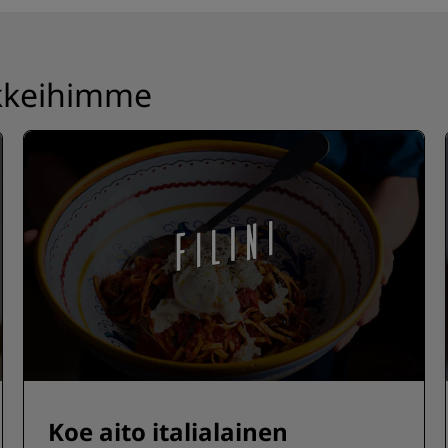
rkkeihimme
Koe aito italialainen