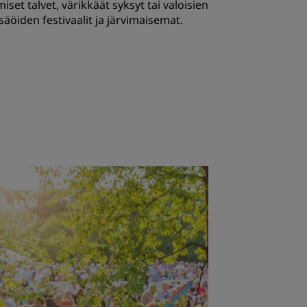
miset talvet, värikkäät syksyt tai valoisien
säöiden festivaalit ja järvimaisemat.