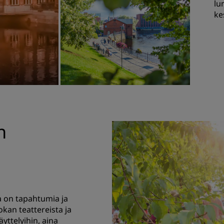
lu
ke
n
a on tapahtumia ja
kan teattereista ja
äyttelyihin, aina