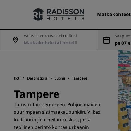
Matkakohteet
Valitse seuraava seikkailusi
Saapumi
nveto
pe 07 el
Hotelliketjumme
Radisson Hotels -brändit
Koti
Destinations
Suomi
Tampere
Tampere
Tutustu Tampereeseen, Pohjoismaiden
suurimpaan sisämaakaupunkiin. Vilkas
kulttuurin ja urheilun keskus, jossa
teollinen perintö kohtaa urbaanin