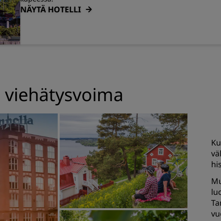
NÄYTÄ HOTELLI
 viehätysvoima
Ku
vä
hi
Mu
lu
Ta
vu