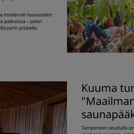
taa modernin luovuuden
sa paikoissa – joten
tuurin ystäville.
Kuuma tu
"Maailma
saunapääk
Tampereen seudulla on 