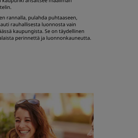
ten kaupunki ansaitsee maailman
elin.
ven rannalla, pulahda puhtaaseen,
nauti rauhallisesta luonnosta vain
ssä kaupungista. Se on täydellinen
laista perinnettä ja luonnonkauneutta.