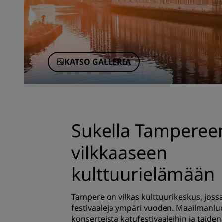
KATSO GALLERIA
Sukella Tamperee
vilkkaaseen
kulttuurielämään
Tampere on vilkas kulttuurikeskus, joss
festivaaleja ympäri vuoden. Maailmanluo
konserteista katufestivaaleihin ja taiden