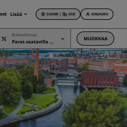
set
Lisää
SUOMI
|
USD
KIRJAUDU
Radisson Rewards
Erikoishinnat
Varaukseni
MUOKKAA
Paras saatavilla ol
Hotellitarjoukset
eva hinta
Tutustu tarjouksiin
Ensimmäisellä kerralla onnistaa
t
Deals of the Day
Varaa etukäteen
Katso pakettimme
t
Matkaideoita
iin
Perheystävälliset hotellit
Rad Pets