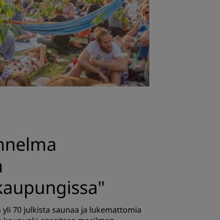
nnelma
n
aupungissa"
yli 70 julkista saunaa ja lukemattomia