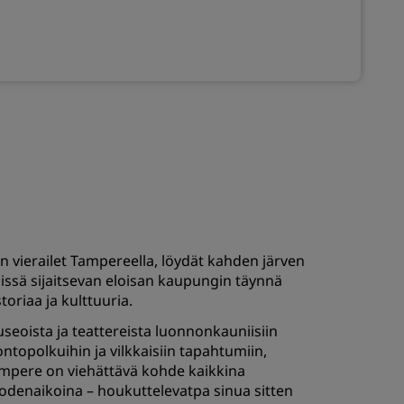
LIITY
n vierailet Tampereella, löydät kahden järven
lissä sijaitsevan eloisan kaupungin täynnä
storiaa ja kulttuuria.
seoista ja teattereista luonnonkauniisiin
ontopolkuihin ja vilkkaisiin tapahtumiin,
mpere on viehättävä kohde kaikkina
odenaikoina – houkuttelevatpa sinua sitten