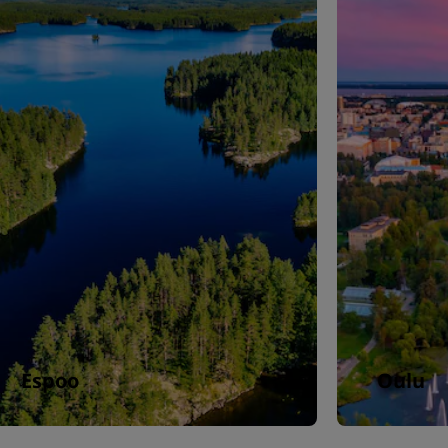
Espoo
Oulu