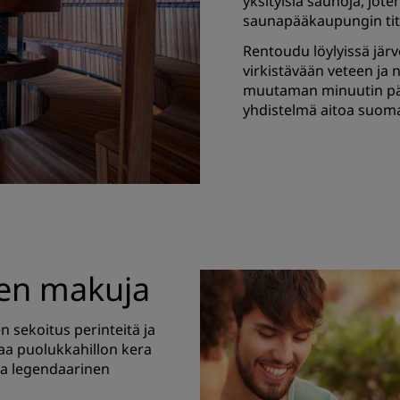
yksityisiä saunoja, jo
saunapääkaupungin titt
Rentoudu löylyissä jär
virkistävään veteen ja 
muutaman minuutin pää
yhdistelmä aitoa suoma
en makuja
 sekoitus perinteitä ja
aa puolukkahillon kera
paa legendaarinen
.