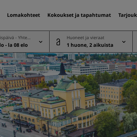
Lomakohteet
Kokoukset ja tapahtumat
Tarjouk
späivä - Yhtee
Huoneet ja vieraat
o - la 08 elo
1 huone, 2 aikuista
Löydä itsellesi hotelli
Matkakohteet
Lomakohteet
Täyden palvelun huoneisto
Lentokenttähotellit
Uudet ja tulevat hotellit
Kokoukset ja tapahtuma
Tutustu Radisson Meetings
Varaa kokoustila