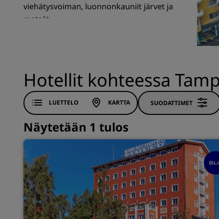
viehätysvoiman, luonnonkauniit järvet ja
metsät.
Brändit Kiinassa
Hotellit kohteessa Tam
LUETTELO
KARTTA
SUODATTIMET
Näytetään 1 tulos