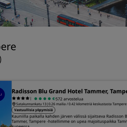
Pyydä tarjous
Tapahtumakohteet
Toimialaratkaisut
Etsi lentoja
pere
Etsi lentoja
Ruokailu
Etsi ravintolaa
Radisson Blu Grand Hotel Tammer, Tamp
Digitaaliset palvelut
|
572 arvostelua
Satakunnankatu 13
|
0.26 mailia / 0.42 kilometriä keskustasta Tampere
Radisson Hotels -sovellus
Vastuullisia yöpymisiä
Kauniilla paikalla kahden järven välissä sijaitseva Radisson 
Tammer, Tampere -hotellimme on upea majoituspaikka Tam
kupeessa.