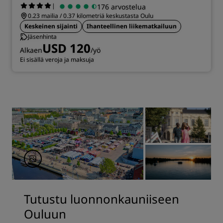
|
176 arvostelua
0.23 mailia / 0.37 kilometriä keskustasta Oulu
Keskeinen sijainti
Ihanteellinen liikematkailuun
Jäsenhinta
USD 120
Alkaen
/yö
Ei sisällä veroja ja maksuja
Tutustu luonnonkauniiseen
Ouluun