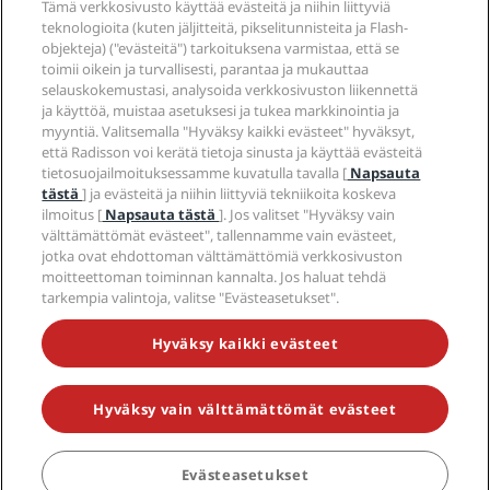
Tämä verkkosivusto käyttää evästeitä ja niihin liittyviä
Media
Sports Approved -hotellit
teknologioita (kuten jäljitteitä, pikselitunnisteita ja Flash-
Työpaikat RHG
Tietosuojakeskus
Ohje
Perheystävälliset hotellit
objekteja) ("evästeitä") tarkoituksena varmistaa, että se
Työpaikat PPHE
Oikeudellinen huomautus
Terveys ja turvallisuus
toimii oikein ja turvallisesti, parantaa ja mukauttaa
Työpaikat EHL
Radisson Rewards -ehdot
selauskokemustasi, analysoida verkkosivuston liikennettä
Kuluttajailmoitukset
The Club by RHG
Sosiaalinen media
Sivuston käyttösopimus
ja käyttöä, muistaa asetuksesi ja tukea markkinointia ja
Ota yhteyttä
Kehitysmahdollisuudet
myyntiä. Valitsemalla "Hyväksy kaikki evästeet" hyväksyt,
Digitaalinen saavutettavuus
Usein kysytyt kysymykset
Radisson Hotels -brändit
Vastuullinen liiketoiminta
että Radisson voi kerätä tietoja sinusta ja käyttää evästeitä
Nykyajan orjuutta koskeva lausunto
Sivustokartta
tietosuojailmoituksessamme kuvatulla tavalla [
Napsauta
Hankinta
tästä
] ja evästeitä ja niihin liittyviä tekniikoita koskeva
ilmoitus [
Napsauta tästä
]. Jos valitset "Hyväksy vain
välttämättömät evästeet", tallennamme vain evästeet,
jotka ovat ehdottoman välttämättömiä verkkosivuston
moitteettoman toiminnan kannalta. Jos haluat tehdä
tarkempia valintoja, valitse "Evästeasetukset".
ÄLÄ JÄÄ PAITSI PARHAISTA TARJOUKSISTAMME
Hyväksy kaikki evästeet
Hyväksy vain välttämättömät evästeet
© 2026 Radisson Hotel Group.
Kaikki oikeudet pidätetään. RHG
Radisson Hotel Group, Radisson, Radisson RED, Radisson Blu, Radisson
Collection, Radisson Individuals, Park Plaza, Park Inn, Country Inn &
Suites, Prize by Radisson, Radisson Rewards ja Radisson Meetings ovat
Evästeasetukset
Radisson Hotel Groupin tavaramerkkejä.