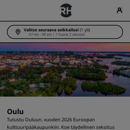
Valitse seuraava seikkailusi
(1 yö)
07 elo - 08 elo | 1 huone 2 aikuista
Koti
Destinations
Suomi
Oulu
Oulu
Tutustu Ouluun, vuoden 2026 Euroopan
kulttuuripääkaupunkiin. Koe täydellinen sekoitus