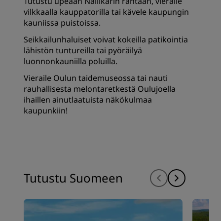
Tutustu upeaan Nallikarin rantaan, vieraile
vilkkaalla kauppatorilla tai kävele kaupungin
kauniissa puistoissa.
Seikkailunhaluiset voivat kokeilla patikointia
lähistön tuntureilla tai pyöräilyä
luonnonkauniilla poluilla.
Vieraile Oulun taidemuseossa tai nauti
rauhallisesta melontaretkestä Oulujoella
ihaillen ainutlaatuista näkökulmaa
kaupunkiin!
Tutustu Suomeen