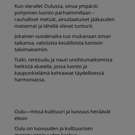
Kun vierailet Oulussa, sinua ympäröi
pohjoinen luonto parhaimmillaan –
rauhalliset metsät, ainutlaatuiset jääkauden
maisemat ja lähellä olevat tunturit.
Jokainen vuodenaika tuo mukanaan oman
taikansa, valoisista kesäilloista lumisiin
talvimaisemiin.
Tutki, rentoudu ja nauti unohtumattomista
hetkistä alueella, jossa luonto ja
kaupunkielämä kohtaavat täydellisessä
harmoniassa.
Oulu—missä kulttuuri ja luovuus heräävät
eloon
Oulu on luovuuden ja kulttuurisen