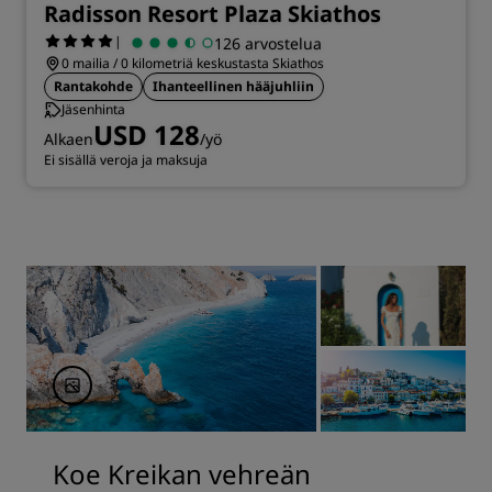
Radisson Resort Plaza Skiathos
|
126 arvostelua
0 mailia / 0 kilometriä keskustasta Skiathos
Rantakohde
Ihanteellinen hääjuhliin
Jäsenhinta
USD 128
Alkaen
/yö
Ei sisällä veroja ja maksuja
Koe Kreikan vehreän