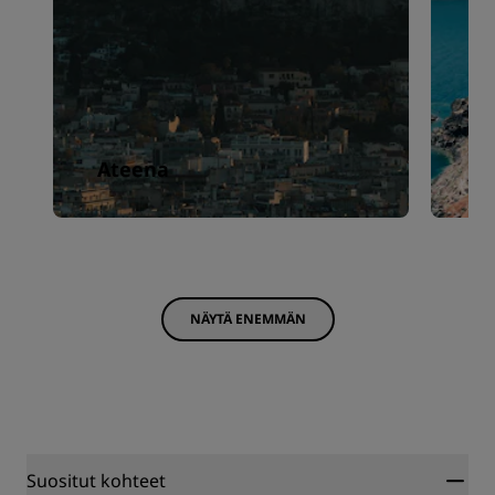
Ateena
S
NÄYTÄ ENEMMÄN
Suositut kohteet