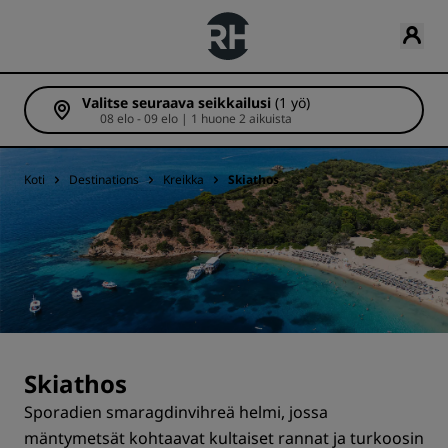
Valitse seuraava seikkailusi
(1 yö)
08 elo - 09 elo | 1 huone 2 aikuista
Koti
Destinations
Kreikka
Skiathos
Skiathos
Sporadien smaragdinvihreä helmi, jossa
mäntymetsät kohtaavat kultaiset rannat ja turkoosin