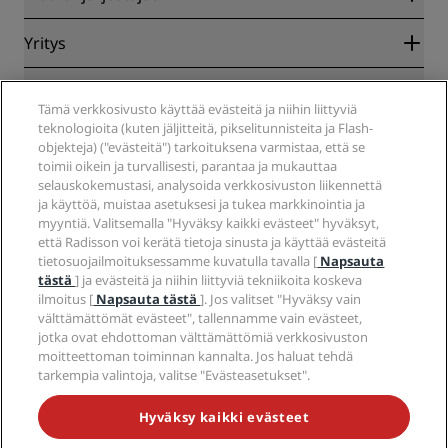
Parhaan verkkohinnan takuu
Blog
Yhteistyökumppanit
Yritys
Kohteet
Matkatoimistot
Tulevat hotellit
Radisson Hotel Group
Lakiasiat
Radisson Hotels -sovellus
Media
Tämä verkkosivusto käyttää evästeitä ja niihin liittyviä
Sports Approved -hotellit
teknologioita (kuten jäljitteitä, pikselitunnisteita ja Flash-
Työpaikat RHG
Tietosuojakeskus
Ohje
Perheystävälliset hotellit
objekteja) ("evästeitä") tarkoituksena varmistaa, että se
Työpaikat PPHE
Oikeudellinen huomautus
Terveys ja turvallisuus
toimii oikein ja turvallisesti, parantaa ja mukauttaa
Työpaikat EHL
Radisson Rewards -ehdot
Kuluttajailmoitukset
selauskokemustasi, analysoida verkkosivuston liikennettä
The Club by RHG
Sosiaalinen media
Sivuston käyttösopimus
ja käyttöä, muistaa asetuksesi ja tukea markkinointia ja
Ota yhteyttä
Kehitysmahdollisuudet
myyntiä. Valitsemalla "Hyväksy kaikki evästeet" hyväksyt,
Digitaalinen saavutettavuus
Usein kysytyt kysymykset
Radisson Hotels -brändit
Vastuullinen liiketoiminta
että Radisson voi kerätä tietoja sinusta ja käyttää evästeitä
Nykyajan orjuutta koskeva lausunto
Sivustokartta
tietosuojailmoituksessamme kuvatulla tavalla [
Napsauta
Hankinta
tästä
] ja evästeitä ja niihin liittyviä tekniikoita koskeva
ilmoitus [
Napsauta tästä
]. Jos valitset "Hyväksy vain
välttämättömät evästeet", tallennamme vain evästeet,
jotka ovat ehdottoman välttämättömiä verkkosivuston
moitteettoman toiminnan kannalta. Jos haluat tehdä
tarkempia valintoja, valitse "Evästeasetukset".
ÄLÄ JÄÄ PAITSI PARHAISTA TARJOUKSISTAMME
Hyväksy kaikki evästeet