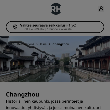
Valitse seuraava seikkailusi
(1 yö)
08 elo - 09 elo | 1 huone 2 aikuista
Koti
Destinations
Kiina
Changzhou
Changzhou
Historiallinen kaupunki, jossa perinteet ja
innovaatiot yhdistyvät, ja jossa muinainen kulttuuri