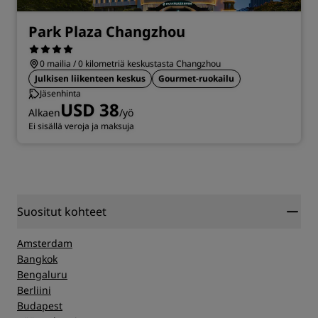
Park Plaza Changzhou
0 mailia / 0 kilometriä keskustasta Changzhou
Julkisen liikenteen keskus
Gourmet-ruokailu
Jäsenhinta
USD 38
Alkaen
/yö
Ei sisällä veroja ja maksuja
Suositut kohteet
Amsterdam
Bangkok
Bengaluru
Berliini
Budapest