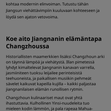
kohtaa modernin elinvoiman. Tutustu tähän
Jiangsun viehättävimpiin kuuluvaan kohteeseen ja
löydä sen ajaton vetovoima.
Koe aito Jiangnanin elämäntapa
Changzhoussa
Historiallisten maamerkkien lisäksi Changzhoun arki
on täynnä lämpöä ja viehätystä. Illan pimetessä
lyhdyt kimaltelevat Jiangnanin kanavan varrella,
jasmiiniteen tuoksu leijailee perinteisistä
teehuoneista, ja paikallisen musiikin pehmeät
sävelet kaikuvat kapeilla kujilla – kaikki paljastaa
jiangnanilaisen elämän runollisen rytmin.
Changzhoun kulinaariset maut ovat yhtä
ihastuttavia. Kulhollinen Yinsi-nuudeleita tuo
mieleen kodin lämmön, ja pala rapeaa Mahua-