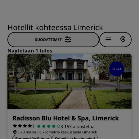
Hotellit kohteessa Limerick
SUODATTIMET
Näytetään 1 tulos
Radisson Blu Hotel & Spa, Limerick
|
3 153 arvostelua
3.73 mailia / 6 kilometriä keskustasta Limerick
Perheystävällinen
Kylpylä ja hyvinvointi