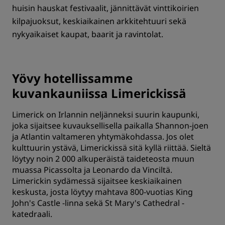
huisin hauskat festivaalit, jännittävät vinttikoirien
kilpajuoksut, keskiaikainen arkkitehtuuri sekä
nykyaikaiset kaupat, baarit ja ravintolat.
Yövy hotellissamme
kuvankauniissa Limerickissä
Limerick on Irlannin neljänneksi suurin kaupunki,
joka sijaitsee kuvauksellisella paikalla Shannon-joen
ja Atlantin valtameren yhtymäkohdassa. Jos olet
kulttuurin ystävä, Limerickissä sitä kyllä riittää. Sieltä
löytyy noin 2 000 alkuperäistä taideteosta muun
muassa Picassolta ja Leonardo da Vinciltä.
Limerickin sydämessä sijaitsee keskiaikainen
keskusta, josta löytyy mahtava 800-vuotias King
John's Castle -linna sekä St Mary's Cathedral -
katedraali.