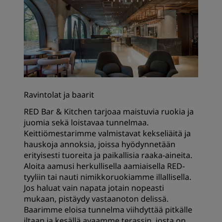
Ravintolat ja baarit
RED Bar & Kitchen tarjoaa maistuvia ruokia ja
juomia sekä loistavaa tunnelmaa.
Keittiömestarimme valmistavat kekseliäitä ja
hauskoja annoksia, joissa hyödynnetään
erityisesti tuoreita ja paikallisia raaka-aineita.
Aloita aamusi herkullisella aamiaisella RED-
tyyliin tai nauti nimikkoruokiamme illallisella.
Jos haluat vain napata jotain nopeasti
mukaan, pistäydy vastaanoton delissä.
Baarimme eloisa tunnelma viihdyttää pitkälle
iltaan ja kesällä avaamme terassin, josta on