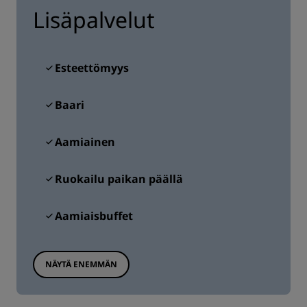
Lisäpalvelut
Esteettömyys
Baari
Aamiainen
Ruokailu paikan päällä
Aamiaisbuffet
NÄYTÄ ENEMMÄN