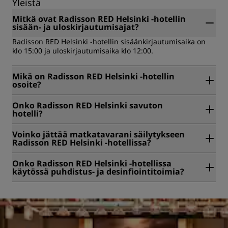
Yleistä
Mitkä ovat Radisson RED Helsinki ‑hotellin
sisään- ja uloskirjautumisajat?
Radisson RED Helsinki -hotellin sisäänkirjautumisaika on
klo 15:00 ja uloskirjautumisaika klo 12:00.
Mikä on Radisson RED Helsinki -hotellin
osoite?
Radisson RED Helsinki sijaitsee paikoissa Vuorikatu 24,
Onko Radisson RED Helsinki savuton
Helsinki, Suomi.
hotelli?
Kyllä, Radisson RED Helsinki on savuton hotelli.
Voinko jättää matkatavarani säilytykseen
Radisson RED Helsinki ‑hotellissa?
Kyllä, Radisson RED Helsinki -hotellissa on saatavana
Onko Radisson RED Helsinki -hotellissa
matkalaukkujen säilytysmahdollisuus.
käytössä puhdistus- ja desinfiointitoimia?
Kaikissa Radisson-hotelleissa on käytössä puhdistus- ja
desinfiointitoimia vieraidemme terveyden ja turvallisuuden
varmistamiseksi. Tutustu lähemmin täällä:
https://www.radissonhotels.com/fi-fi/terveys-turvallisuus