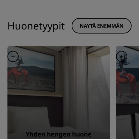
Huonetyypit
NÄYTÄ ENEMMÄN
Yhden hengen huone