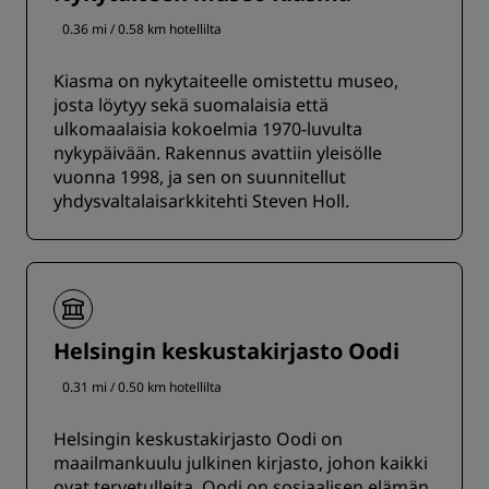
0.36 mi / 0.58 km hotellilta
Kiasma on nykytaiteelle omistettu museo,
josta löytyy sekä suomalaisia että
ulkomaalaisia kokoelmia 1970-luvulta
nykypäivään. Rakennus avattiin yleisölle
vuonna 1998, ja sen on suunnitellut
yhdysvaltalaisarkkitehti Steven Holl.
Helsingin keskustakirjasto Oodi
0.31 mi / 0.50 km hotellilta
Helsingin keskustakirjasto Oodi on
maailmankuulu julkinen kirjasto, johon kaikki
ovat tervetulleita. Oodi on sosiaalisen elämän