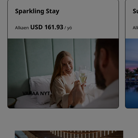
Sparkling Stay
S
USD 161.93
Alkaen
/ yö
Al
VARAA NYT