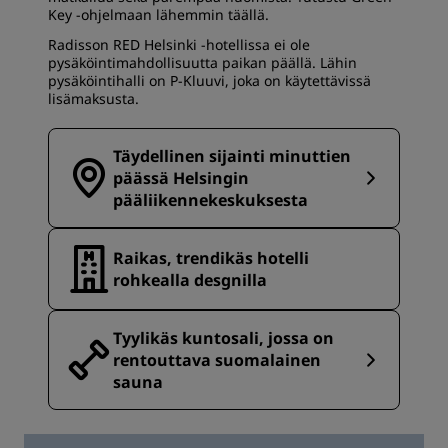
Key -ohjelmaan lähemmin
täällä
.
Radisson RED Helsinki -hotellissa ei ole
pysäköintimahdollisuutta paikan päällä. Lähin
pysäköintihalli on P-Kluuvi, joka on käytettävissä
lisämaksusta.
Täydellinen sijainti minuttien
päässä Helsingin
pääliikennekeskuksesta
Raikas, trendikäs hotelli
rohkealla desgnilla
Tyylikäs kuntosali, jossa on
rentouttava suomalainen
sauna