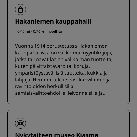
Hakaniemen kauppahalli
0.43 mi / 0.70 km hotellilta
Vuonna 1914 perustetussa Hakaniemen
kauppahallissa on valikoima myyntikojuja,
jotka tarjoavat laajan valikoiman tuotteita,
kuten päivittäistavaroita, koruja,
ympäristöystävällisiä tuotteita, kukkia ja
lahjoja. Hemmottele itseäsi kahviloiden ja
ravintoloiden herkullisilla
aamiaisvaihtoehdoilla, leivonnaisilla ja
lounailla.
Nykytaiteen museo Kiasma