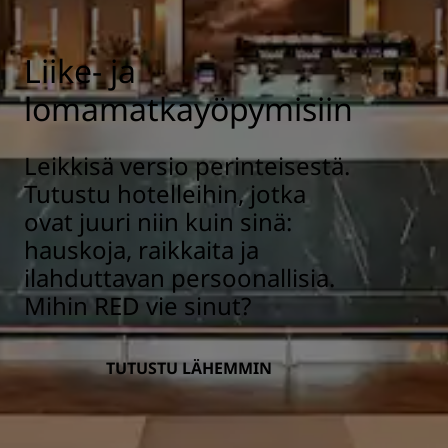
Liike- ja
lomamatkayöpymisiin
Leikkisä versio perinteisestä.
Tutustu hotelleihin, jotka
ovat juuri niin kuin sinä:
hauskoja, raikkaita ja
ilahduttavan persoonallisia.
Mihin RED vie sinut?
TUTUSTU LÄHEMMIN