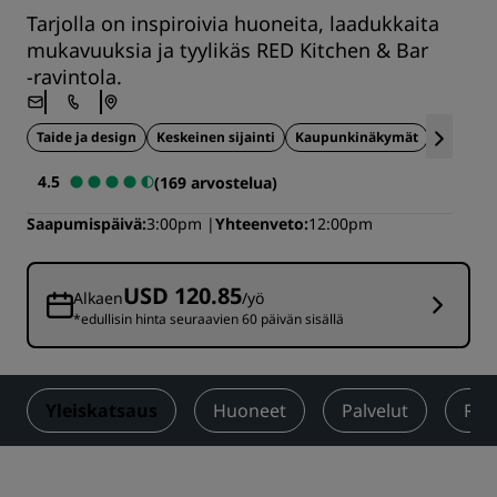
Tarjolla on inspiroivia huoneita, laadukkaita
mukavuuksia ja tyylikäs RED Kitchen & Bar
‑ravintola.
Taide ja design
Keskeinen sijainti
Kaupunkinäkymät
Lähellä 
4.5
(169 arvostelua)
Saapumispäivä
3:00pm
Yhteenveto
12:00pm
USD 120.85
Alkaen
/yö
*edullisin hinta seuraavien 60 päivän sisällä
Yleiskatsaus
Huoneet
Palvelut
Ruo