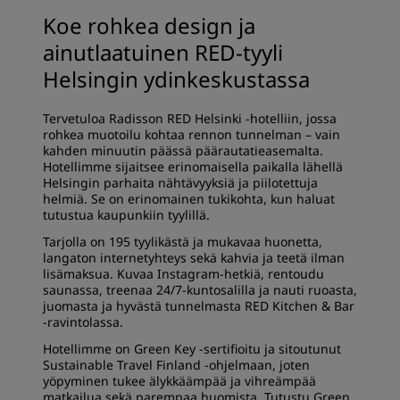
Koe rohkea design ja
ainutlaatuinen RED-tyyli
Helsingin ydinkeskustassa
Tervetuloa Radisson RED Helsinki -hotelliin, jossa
rohkea muotoilu kohtaa rennon tunnelman – vain
kahden minuutin päässä päärautatieasemalta.
Hotellimme sijaitsee erinomaisella paikalla lähellä
Helsingin parhaita nähtävyyksiä ja piilotettuja
helmiä. Se on erinomainen tukikohta, kun haluat
tutustua kaupunkiin tyylillä.
Tarjolla on 195 tyylikästä ja mukavaa huonetta,
langaton internetyhteys sekä kahvia ja teetä ilman
lisämaksua. Kuvaa Instagram-hetkiä, rentoudu
saunassa, treenaa 24/7-kuntosalilla ja nauti ruoasta,
juomasta ja hyvästä tunnelmasta RED Kitchen & Bar
-ravintolassa.
Hotellimme on Green Key -sertifioitu ja sitoutunut
Sustainable Travel Finland -ohjelmaan, joten
yöpyminen tukee älykkäämpää ja vihreämpää
matkailua sekä parempaa huomista. Tutustu Green