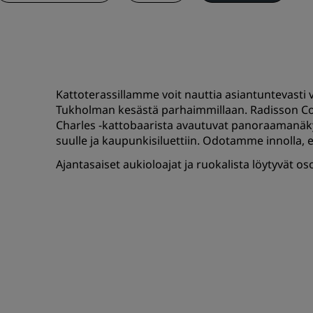
Kattoterassillamme voit nauttia asiantuntevasti 
Tukholman kesästä parhaimmillaan. Radisson Coll
Charles -kattobaarista avautuvat panoraamanäky
suulle ja kaupunkisiluettiin. Odotamme innolla, e
Ajantasaiset aukioloajat ja ruokalista löytyvät os