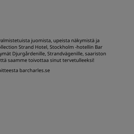
LIITY
valmistetuista juomista, upeista näkymistä ja
ection Strand Hotel, Stockholm -hotellin Bar
mät Djurgårdenille, Strandvägenille, saariston
ttä saamme toivottaa sinut tervetulleeksi!
oitteesta
barcharles.se