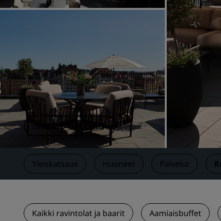
Brändit Kiinassa
KATSO GALLERIA
Yleiskatsaus
Huoneet
Palvelut
R
Kaikki ravintolat ja baarit
Aamiaisbuffet