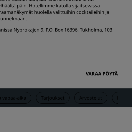
äältä päin. Hotellimme katolla sijaitsevassa
Hääjuhlapaikat
aamanäkymät huolella valittuihin cocktaileihin ja
Vastuullisia yöpymisiä
 tunnelmaan.
Urheilujoukkueiden yöpymiset
nnissa Nybrokajen 9, P.O. Box 16396, Tukholma, 103
Liikematkustaja
Keskustan hotellit
Käy blogissamme
Radisson Rewards
VARAA PÖYTÄ
Tutustu Radisson Rewardsiin
Edut
a vapaa-aika
Tarjoukset
Arvostelut
Läheis
Pisteiden käyttö
Pisteiden ansaitseminen
Varaajat ja suunnittelijat