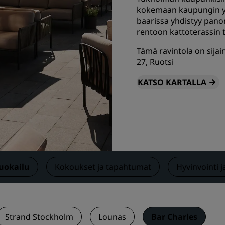
kokemaan kaupungin ylh
Pyydä tarjous
baarissa yhdistyy panor
Tapahtumakohteet
rentoon kattoterassin
Toimialaratkaisut
Tämä ravintola on sijai
27, Ruotsi
Etsi lentoja
KATSO KARTALLA
Etsi lentoja
Ruokailu
Etsi ravintolaa
uokailu
Kokoukset ja tapahtumat
Hyvinvointi j
Digitaaliset palvelut
Radisson Hotels -sovellus
Strand Stockholm
Lounas
Bar Charles