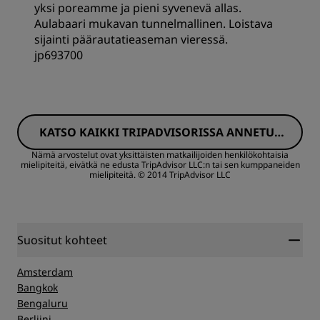
Nukkuminen
yksi poreamme ja pieni syvenevä allas.
Aulabaari mukavan tunnelmallinen. Loistava
sijainti päärautatieaseman vieressä.
Sijainti
jp693700
Siisteys
Huoneet
KATSO KAIKKI TRIPADVISORISSA ANNETUT
Palvelu
Hinta-laatusuhde
ARVOSTELUT
Nämä arvostelut ovat yksittäisten matkailijoiden henkilökohtaisia
mielipiteitä, eivätkä ne edusta TripAdvisor LLC:n tai sen kumppaneiden
mielipiteitä.
© 2014 TripAdvisor LLC
Nukkuminen
Sijainti
Suositut kohteet
Siisteys
Amsterdam
Bangkok
Bengaluru
Palvelu
Berliini