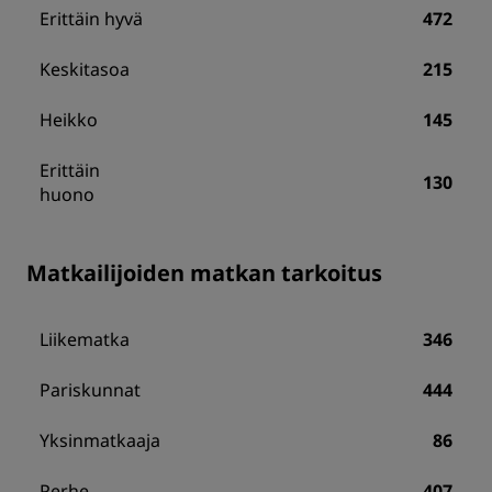
Erittäin hyvä
472
Keskitasoa
215
Heikko
145
Erittäin
130
huono
Matkailijoiden matkan tarkoitus
Liikematka
346
Pariskunnat
444
Yksinmatkaaja
86
Perhe
407