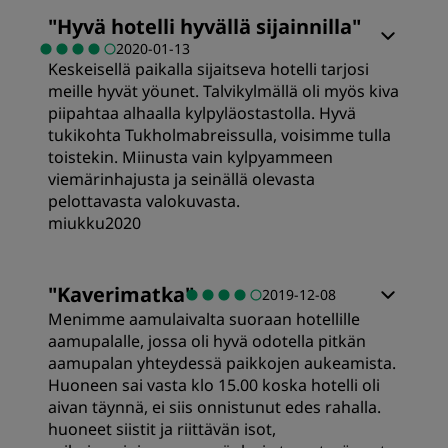
Huoneet
"
Hyvä hotelli hyvällä sijainnilla
"
2020-01-13
Keskeisellä paikalla sijaitseva hotelli tarjosi
Hinta-laatusuhde
meille hyvät yöunet. Talvikylmällä oli myös kiva
piipahtaa alhaalla kylpyläostastolla. Hyvä
Nukkuminen
tukikohta Tukholmabreissulla, voisimme tulla
toistekin. Miinusta vain kylpyammeen
viemärinhajusta ja seinällä olevasta
Sijainti
pelottavasta valokuvasta.
miukku2020
Siisteys
Huoneet
"
Kaverimatka
"
2019-12-08
Menimme aamulaivalta suoraan hotellille
Palvelu
Hinta-laatusuhde
aamupalalle, jossa oli hyvä odotella pitkän
aamupalan yhteydessä paikkojen aukeamista.
Huoneen sai vasta klo 15.00 koska hotelli oli
Nukkuminen
aivan täynnä, ei siis onnistunut edes rahalla.
huoneet siistit ja riittävän isot,