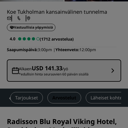
Koe Tukholman kansainvälinen tunnelma
Vastuullisia yöpymisiä
4.0
(1712 arvostelua)
Saapumispäivä
3:00pm
Yhteenveto
12:00pm
USD 141.33
Alkaen
/yö
*edullisin hinta seuraavien 60 päivän sisällä
a
Tarjoukset
Arvostelut
Läheiset kohteet
Radisson Blu Royal Viking Hotel,