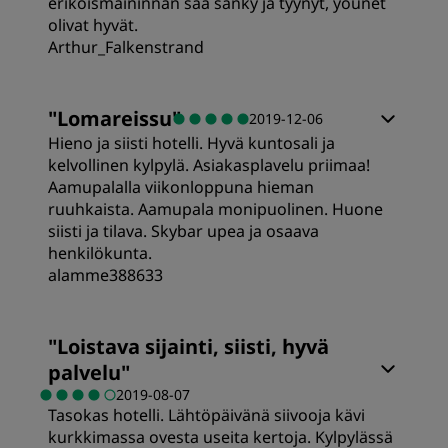
erikoismaininnan saa sänky ja tyynyt, yöunet
Sijainti
olivat hyvät.
Arthur_Falkenstrand
Siisteys
Huoneet
"
Lomareissu
"
2019-12-06
Palvelu
Hieno ja siisti hotelli. Hyvä kuntosali ja
Hinta-laatusuhde
kelvollinen kylpylä. Asiakasplavelu priimaa!
Aamupalalla viikonloppuna hieman
ruuhkaista. Aamupala monipuolinen. Huone
Nukkuminen
siisti ja tilava. Skybar upea ja osaava
henkilökunta.
alamme388633
Sijainti
Huoneet
"
Loistava sijainti, siisti, hyvä
Siisteys
palvelu
"
Hinta-laatusuhde
2019-08-07
Palvelu
Tasokas hotelli. Lähtöpäivänä siivooja kävi
kurkkimassa ovesta useita kertoja. Kylpylässä