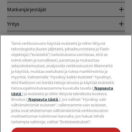
Radisson Rewards
Matkanjärjestäjät
Parhaan verkkohinnan takuu
Blog
Yhteistyökumppanit
Yritys
Kohteet
Matkatoimistot
Tulevat hotellit
Radisson Hotel Group
Lakiasiat
Radisson Hotels -sovellus
Tämä verkkosivusto käyttää evästeitä ja niihin liittyviä
Media
Sports Approved -hotellit
teknologioita (kuten jäljitteitä, pikselitunnisteita ja Flash-
Työpaikat RHG
Tietosuojakeskus
Ohje
Perheystävälliset hotellit
objekteja) ("evästeitä") tarkoituksena varmistaa, että se
Työpaikat PPHE
Oikeudellinen huomautus
Terveys ja turvallisuus
toimii oikein ja turvallisesti, parantaa ja mukauttaa
Työpaikat EHL
Radisson Rewards -ehdot
selauskokemustasi, analysoida verkkosivuston liikennettä
Kuluttajailmoitukset
The Club by RHG
Sosiaalinen media
Sivuston käyttösopimus
ja käyttöä, muistaa asetuksesi ja tukea markkinointia ja
Ota yhteyttä
Kehitysmahdollisuudet
myyntiä. Valitsemalla "Hyväksy kaikki evästeet" hyväksyt,
Digitaalinen saavutettavuus
Usein kysytyt kysymykset
Radisson Hotels -brändit
Vastuullinen liiketoiminta
että Radisson voi kerätä tietoja sinusta ja käyttää evästeitä
Nykyajan orjuutta koskeva lausunto
Sivustokartta
tietosuojailmoituksessamme kuvatulla tavalla [
Napsauta
Hankinta
tästä
] ja evästeitä ja niihin liittyviä tekniikoita koskeva
ilmoitus [
Napsauta tästä
]. Jos valitset "Hyväksy vain
välttämättömät evästeet", tallennamme vain evästeet,
jotka ovat ehdottoman välttämättömiä verkkosivuston
moitteettoman toiminnan kannalta. Jos haluat tehdä
tarkempia valintoja, valitse "Evästeasetukset".