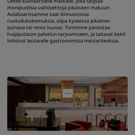
Lähde kulinaariselle matkalle, joka tarjoaa
monipuolisia vaihtoehtoja jokaiseen makuun.
Aulabaarissamme saat ikimuistoisia
ruokailukokemuksia, olipa kyseessä pikainen
purtava tai rento lounas. Tiimimme panostaa
huipputason palvelun tarjoamiseen, ja taitavat kokit
loihtivat lautaselle gastronomisia mestariteoksia.