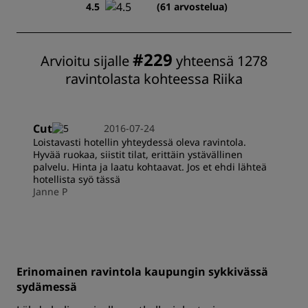
4.5
(61 arvostelua)
#229
Arvioitu sijalle
yhteensä 1278
ravintolasta kohteessa Riika
Cut
2016-07-24
Loistavasti hotellin yhteydessä oleva ravintola.
Hyvää ruokaa, siistit tilat, erittäin ystävällinen
palvelu. Hinta ja laatu kohtaavat. Jos et ehdi lähteä
hotellista syö tässä
Janne P
Erinomainen ravintola kaupungin sykkivässä
sydämessä