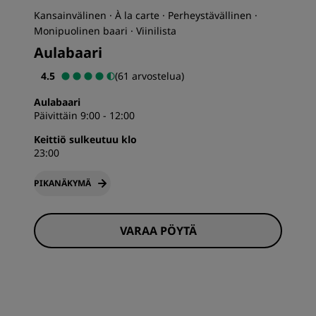
Kansainvälinen · À la carte · Perheystävällinen ·
Monipuolinen baari · Viinilista
Aulabaari
4.5
(61 arvostelua)
Aulabaari
Päivittäin 9:00 - 12:00
Keittiö sulkeutuu klo
23:00
PIKANÄKYMÄ
VARAA PÖYTÄ