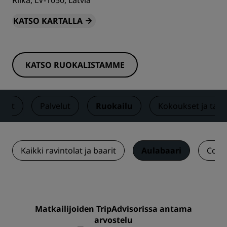
Riika, LV-1050, Latvia
KATSO KARTALLA
KATSO RUOKALISTAMME
neet
Palvelut
Ruokailu
Kokoukset ja tap
Kaikki ravintolat ja baarit
Aulabaari
Cour
Matkailijoiden TripAdvisorissa antama
arvostelu