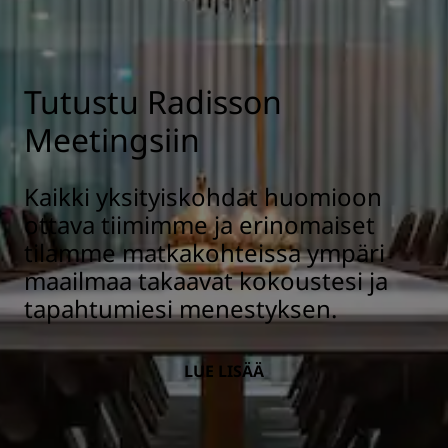
Tutustu Radisson
Meetingsiin
Kaikki yksityiskohdat huomioon
ottava tiimimme ja erinomaiset
tilamme matkakohteissa ympäri
maailmaa takaavat kokoustesi ja
tapahtumiesi menestyksen.
LUE LISÄÄ