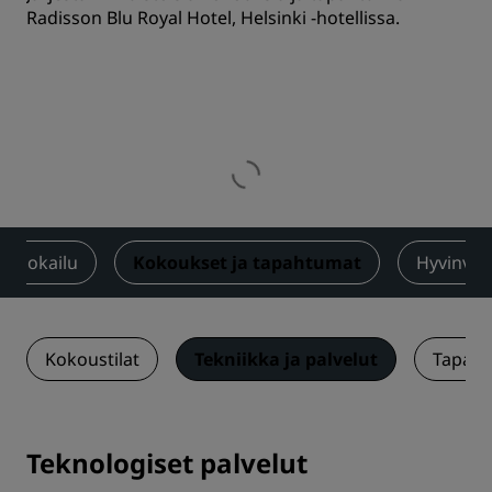
Radisson Blu Royal Hotel, Helsinki -hotellissa.
Ruokailu
Kokoukset ja tapahtumat
Hyvinvoin
Kokoustilat
Tekniikka ja palvelut
Tapaht
Teknologiset palvelut