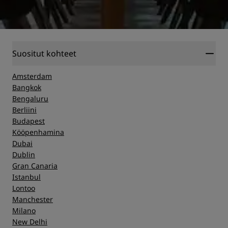
Suositut kohteet
Amsterdam
Bangkok
Bengaluru
Berliini
Budapest
Kööpenhamina
Dubai
Dublin
Gran Canaria
Istanbul
Lontoo
Manchester
Milano
New Delhi