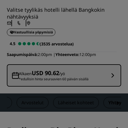
Valitse tyylikäs hotelli lähellä Bangkokin
nähtävyyksiä
Vastuullisia yöpymisiä
4.5
(3535 arvostelua)
Saapumispäivä
2:00pm
Yhteenveto
12:00pm
USD 90.62
Alkaen
/yö
*edullisin hinta seuraavien 60 päivän sisällä
kset
Arvostelut
Läheiset kohteet
Yhteysti