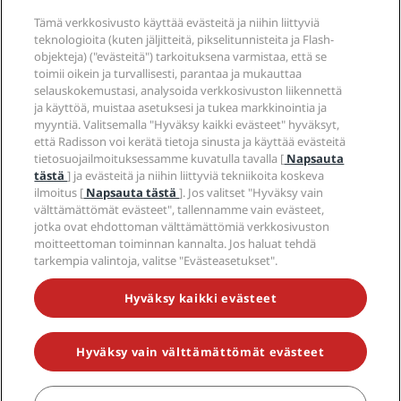
Radisson Hotel Group
Lakiasiat
Radisson Hotels -sovellus
Media
Tämä verkkosivusto käyttää evästeitä ja niihin liittyviä
Sports Approved -hotellit
teknologioita (kuten jäljitteitä, pikselitunnisteita ja Flash-
Työpaikat RHG
Tietosuojakeskus
Ohje
Perheystävälliset hotellit
objekteja) ("evästeitä") tarkoituksena varmistaa, että se
Työpaikat PPHE
Oikeudellinen huomautus
Terveys ja turvallisuus
toimii oikein ja turvallisesti, parantaa ja mukauttaa
Työpaikat EHL
Radisson Rewards -ehdot
Kuluttajailmoitukset
selauskokemustasi, analysoida verkkosivuston liikennettä
The Club by RHG
Sosiaalinen media
Sivuston käyttösopimus
ja käyttöä, muistaa asetuksesi ja tukea markkinointia ja
Ota yhteyttä
Kehitysmahdollisuudet
myyntiä. Valitsemalla "Hyväksy kaikki evästeet" hyväksyt,
Digitaalinen saavutettavuus
Usein kysytyt kysymykset
Radisson Hotels -brändit
Vastuullinen liiketoiminta
että Radisson voi kerätä tietoja sinusta ja käyttää evästeitä
Nykyajan orjuutta koskeva lausunto
Sivustokartta
tietosuojailmoituksessamme kuvatulla tavalla [
Napsauta
Hankinta
tästä
] ja evästeitä ja niihin liittyviä tekniikoita koskeva
ilmoitus [
Napsauta tästä
]. Jos valitset "Hyväksy vain
välttämättömät evästeet", tallennamme vain evästeet,
jotka ovat ehdottoman välttämättömiä verkkosivuston
moitteettoman toiminnan kannalta. Jos haluat tehdä
tarkempia valintoja, valitse "Evästeasetukset".
ÄLÄ JÄÄ PAITSI PARHAISTA TARJOUKSISTAMME
Hyväksy kaikki evästeet
Hyväksy vain välttämättömät evästeet
© 2026 Radisson Hotel Group.
Kaikki oikeudet pidätetään. RHG
Radisson Hotel Group, Radisson, Radisson RED, Radisson Blu, Radisson
Collection, Radisson Individuals, Park Plaza, Park Inn, Country Inn &
Suites, Prize by Radisson, Radisson Rewards ja Radisson Meetings ovat