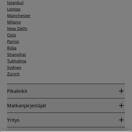
Istanbul
Lontoo
Manchester
Milano
New Delhi
Oslo
Pariisi
Riika
Shanghai
Tukholma
Sydney
Zürich
Pikalinkit
Radisson Rewards
Matkanjärjestäjät
Parhaan verkkohinnan takuu
Blog
Yhteistyökumppanit
Yritys
Kohteet
Matkatoimistot
Tulevat hotellit