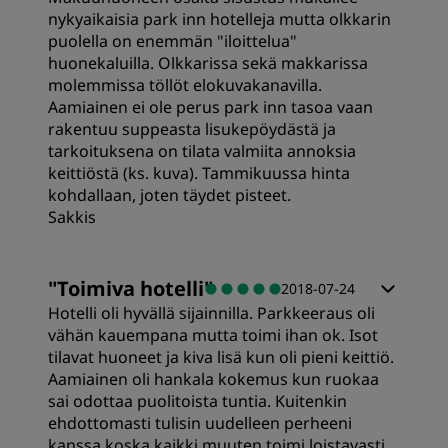
nykyaikaisia park inn hotelleja mutta olkkarin
puolella on enemmän "iloittelua"
huonekaluilla. Olkkarissa sekä makkarissa
molemmissa töllöt elokuvakanavilla.
Aamiainen ei ole perus park inn tasoa vaan
rakentuu suppeasta lisukepöydästä ja
tarkoituksena on tilata valmiita annoksia
keittiöstä (ks. kuva). Tammikuussa hinta
kohdallaan, joten täydet pisteet.
Sakkis
Huoneet
"
Toimiva hotelli
"
2018-07-24
Hotelli oli hyvällä sijainnilla. Parkkeeraus oli
Siisteys
vähän kauempana mutta toimi ihan ok. Isot
tilavat huoneet ja kiva lisä kun oli pieni keittiö.
Aamiainen oli hankala kokemus kun ruokaa
Palvelu
sai odottaa puolitoista tuntia. Kuitenkin
ehdottomasti tulisin uudelleen perheeni
kanssa koska kaikki muuten toimi loistavasti.