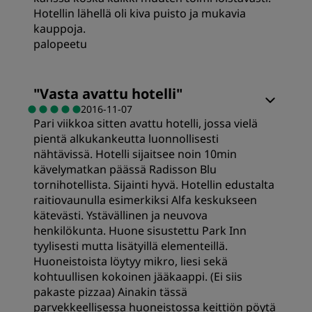
Hotellin lähellä oli kiva puisto ja mukavia
kauppoja.
palopeetu
Huoneet
"
Vasta avattu hotelli
"
2016-11-07
Pari viikkoa sitten avattu hotelli, jossa vielä
Hinta-laatusuhde
pientä alkukankeutta luonnollisesti
nähtävissä. Hotelli sijaitsee noin 10min
Nukkuminen
kävelymatkan päässä Radisson Blu
tornihotellista. Sijainti hyvä. Hotellin edustalta
raitiovaunulla esimerkiksi Alfa keskukseen
Sijainti
kätevästi. Ystävällinen ja neuvova
henkilökunta. Huone sisustettu Park Inn
tyylisesti mutta lisätyillä elementeillä.
Siisteys
Huoneistoista löytyy mikro, liesi sekä
kohtuullisen kokoinen jääkaappi. (Ei siis
pakaste pizzaa) Ainakin tässä
Palvelu
parvekkeellisessa huoneistossa keittiön pöytä