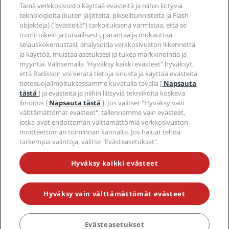
Radisson Hotels -sovellus
Tämä verkkosivusto käyttää evästeitä ja niihin liittyviä
Media
Sports Approved -hotellit
teknologioita (kuten jäljitteitä, pikselitunnisteita ja Flash-
Työpaikat RHG
Tietosuojakeskus
Ohje
Perheystävälliset hotellit
objekteja) ("evästeitä") tarkoituksena varmistaa, että se
Työpaikat PPHE
Oikeudellinen huomautus
Terveys ja turvallisuus
toimii oikein ja turvallisesti, parantaa ja mukauttaa
Työpaikat EHL
Radisson Rewards -ehdot
selauskokemustasi, analysoida verkkosivuston liikennettä
Kuluttajailmoitukset
The Club by RHG
Sosiaalinen media
Sivuston käyttösopimus
ja käyttöä, muistaa asetuksesi ja tukea markkinointia ja
Ota yhteyttä
Kehitysmahdollisuudet
myyntiä. Valitsemalla "Hyväksy kaikki evästeet" hyväksyt,
Digitaalinen saavutettavuus
Usein kysytyt kysymykset
Radisson Hotels -brändit
Vastuullinen liiketoiminta
että Radisson voi kerätä tietoja sinusta ja käyttää evästeitä
Nykyajan orjuutta koskeva lausunto
Sivustokartta
tietosuojailmoituksessamme kuvatulla tavalla [
Napsauta
Hankinta
tästä
] ja evästeitä ja niihin liittyviä tekniikoita koskeva
ilmoitus [
Napsauta tästä
]. Jos valitset "Hyväksy vain
välttämättömät evästeet", tallennamme vain evästeet,
jotka ovat ehdottoman välttämättömiä verkkosivuston
moitteettoman toiminnan kannalta. Jos haluat tehdä
tarkempia valintoja, valitse "Evästeasetukset".
ÄLÄ JÄÄ PAITSI PARHAISTA TARJOUKSISTAMME
Hyväksy kaikki evästeet
Hyväksy vain välttämättömät evästeet
© 2026 Radisson Hotel Group.
Kaikki oikeudet pidätetään. RHG
Radisson Hotel Group, Radisson, Radisson RED, Radisson Blu, Radisson
Collection, Radisson Individuals, Park Plaza, Park Inn, Country Inn &
Suites, Prize by Radisson, Radisson Rewards ja Radisson Meetings ovat
Evästeasetukset
VARAA
Radisson Hotel Groupin tavaramerkkejä.