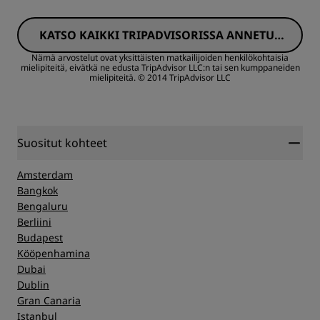
KATSO KAIKKI TRIPADVISORISSA ANNETUT
ARVOSTELUT
Nämä arvostelut ovat yksittäisten matkailijoiden henkilökohtaisia
mielipiteitä, eivätkä ne edusta TripAdvisor LLC:n tai sen kumppaneiden
mielipiteitä.
© 2014 TripAdvisor LLC
Suositut kohteet
Amsterdam
Bangkok
Bengaluru
Berliini
Budapest
Kööpenhamina
Dubai
Dublin
Gran Canaria
Istanbul