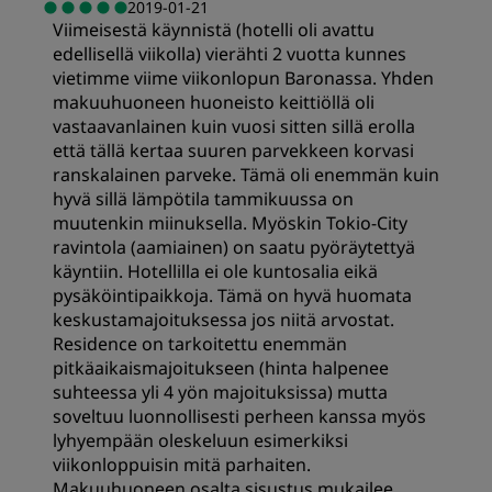
2019-01-21
Viimeisestä käynnistä (hotelli oli avattu
Hinta-laatusuhde
edellisellä viikolla) vierähti 2 vuotta kunnes
vietimme viime viikonlopun Baronassa. Yhden
Nukkuminen
makuuhuoneen huoneisto keittiöllä oli
vastaavanlainen kuin vuosi sitten sillä erolla
että tällä kertaa suuren parvekkeen korvasi
Sijainti
ranskalainen parveke. Tämä oli enemmän kuin
hyvä sillä lämpötila tammikuussa on
muutenkin miinuksella. Myöskin Tokio-City
Siisteys
ravintola (aamiainen) on saatu pyöräytettyä
käyntiin. Hotellilla ei ole kuntosalia eikä
pysäköintipaikkoja. Tämä on hyvä huomata
Palvelu
keskustamajoituksessa jos niitä arvostat.
Residence on tarkoitettu enemmän
pitkäaikaismajoitukseen (hinta halpenee
suhteessa yli 4 yön majoituksissa) mutta
soveltuu luonnollisesti perheen kanssa myös
lyhyempään oleskeluun esimerkiksi
viikonloppuisin mitä parhaiten.
Makuuhuoneen osalta sisustus mukailee