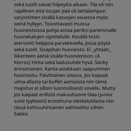
sekä tuolit saivat hilpeyttä aikaan. Tila oli niin
rajallinen että istujan pää oli lattialampun
varjostimen sisällä kasvojen osuessa myös
seinä hyllyyn. Toivottavasti muissa
huoneistoissa pohja antaa periksi paremmalle
huonekalujen sijoittelulle. Kesällä tosin
ateriointi helppoa parvekkeella, jossa pöytä
sekä tuolit. Sisäpihan huoneisto. Ei _yhtään_
liikenteen ääniä sisälle huoneistoon. (4.
Kerros) Hinta sekä laatusuhde hyvä. Sänky
erinomainen. Kanta-asiakkaan saapuminen
huomioitu. Päivittäinen siivous. Jos kaipaat
uima-allasta tai buffet aamiaista niin tämä
majoitus ei silloin luonnollisesti sovellu. Mutta
jos kaipaat erillistä makuuhuone tilaa (junior
suite tyylisesti) erotettuna oleskelutilasta niin
tässä kohtuuhintainen vaihtoehto siihen.
Sakkis