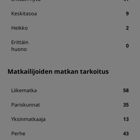
Keskitasoa
9
Heikko
2
Erittäin
0
huono
Matkailijoiden matkan tarkoitus
Liikematka
58
Pariskunnat
35
Yksinmatkaaja
13
Perhe
43