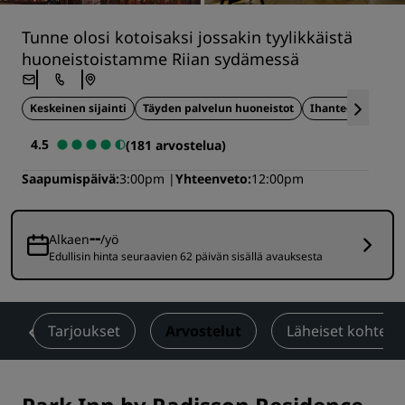
Tunne olosi kotoisaksi jossakin tyylikkäistä
huoneistoistamme Riian sydämessä
Keskeinen sijainti
Täyden palvelun huoneistot
Ihanteellinen li
4.5
(181 arvostelua)
Saapumispäivä
3:00pm
Yhteenveto
12:00pm
--
Alkaen
/yö
Edullisin hinta seuraavien 62 päivän sisällä avauksesta
t
Tarjoukset
Arvostelut
Läheiset kohteet