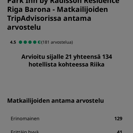
Park Inn by Radisson Residence
Riga Barona
-
Matkailijoiden
TripAdvisorissa antama
arvostelu
4.5
(181 arvostelua)
Arvioitu sijalle 21 yhteensä 134
hotellista kohteessa Riika
Matkailijoiden antama arvostelu
Erinomainen
129
Erittäin hyvä
41