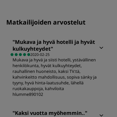
Matkailijoiden arvostelut
"
Mukava ja hyvä hotelli ja hyvät
kulkuyhteydet
"
2020-02-25
Mukava ja hyvä ja siisti hotelli, ystävällinen
henkilökunta, hyvät kulkuyhteydet,
rauhallinen huoneisto, kaksi TV:tä,
kahvinkeitto mahdollisuus, sopiva sänky ja
tyyny, hyvä hinta-laatusuhde, lähellä
ruokakauppoja, kahviloita
hlumme890102
Huoneet
"
Kaksi vuotta myöhemmin..
"