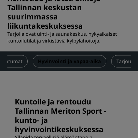
Tallinnan keskustan
suurimmassa
liikuntakeskuksessa
Tarjolla ovat uinti- ja saunakeskus, nykyaikaiset
kuntoilutilat ja virkistäviä kylpylähoitoja.
apahtumat
Hyvinvointi ja vapaa-aika
Tarjouks
Kuntoile ja rentoudu
Tallinnan Meriton Sport -
kunto- ja
hyvinvointikeskuksessa
Ylläpidä terveellisiä elämäntapoja