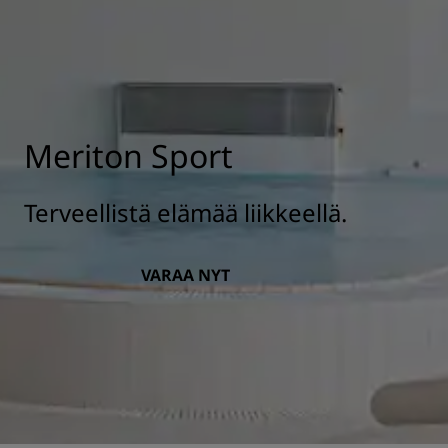
Meriton Sport
Terveellistä elämää liikkeellä.
VARAA NYT