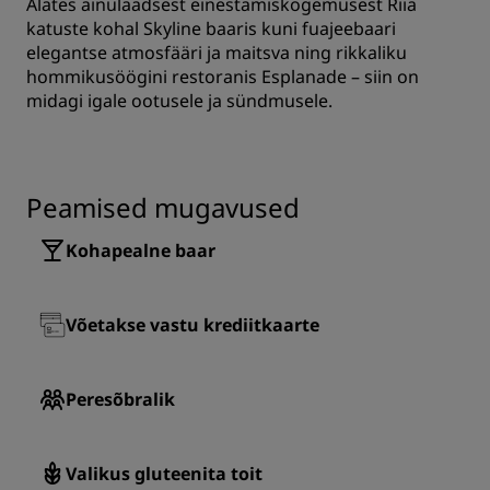
Alates ainulaadsest einestamiskogemusest Riia
katuste kohal Skyline baaris kuni fuajeebaari
elegantse atmosfääri ja maitsva ning rikkaliku
hommikusöögini restoranis Esplanade – siin on
midagi igale ootusele ja sündmusele.
Peamised mugavused
Kohapealne baar
Võetakse vastu krediitkaarte
Peresõbralik
Valikus gluteenita toit