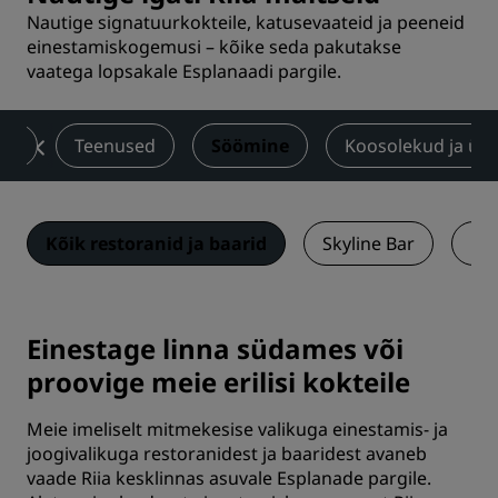
Nautige signatuurkokteile, katusevaateid ja peeneid
einestamiskogemusi – kõike seda pakutakse
vaatega lopsakale Esplanaadi pargile.
ad
Teenused
Söömine
Koosolekud ja üri
Kõik restoranid ja baarid
Skyline Bar
Re
Einestage linna südames või
proovige meie erilisi kokteile
Meie imeliselt mitmekesise valikuga einestamis- ja
joogivalikuga restoranidest ja baaridest avaneb
vaade Riia kesklinnas asuvale Esplanade pargile.