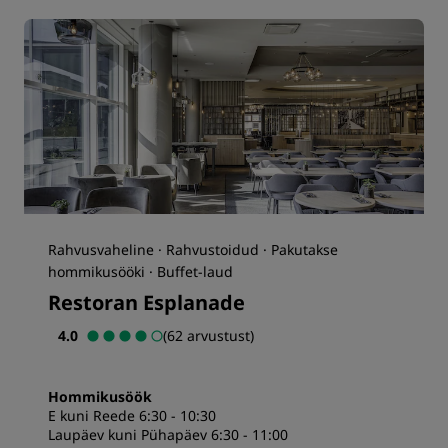
Rahvusvaheline · Rahvustoidud · Pakutakse
hommikusööki · Buffet-laud
Restoran Esplanade
4.0
(62 arvustust)
Hommikusöök
E kuni Reede 6:30 - 10:30
Laupäev kuni Pühapäev 6:30 - 11:00