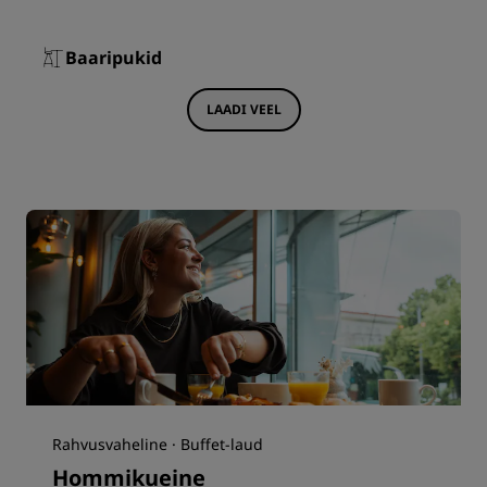
Baaripukid
LAADI VEEL
Rahvusvaheline · Buffet-laud
Hommikueine