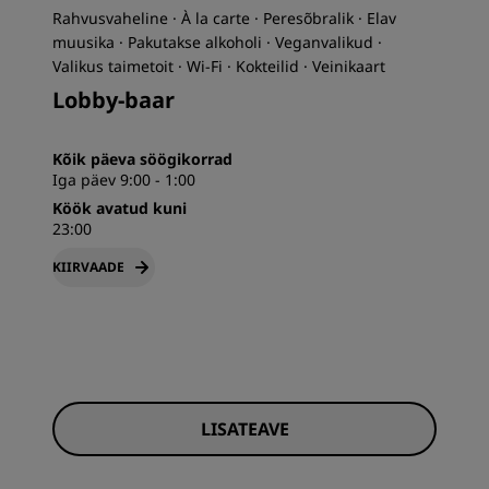
Rahvusvaheline · À la carte · Peresõbralik · Elav
muusika · Pakutakse alkoholi · Veganvalikud ·
Valikus taimetoit · Wi-Fi · Kokteilid · Veinikaart
Lobby-baar
Kõik päeva söögikorrad
Iga päev 9:00 - 1:00
Köök avatud kuni
23:00
KIIRVAADE
LISATEAVE